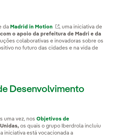
e da
Madrid in Motion
Link externo, abra em uma nov
, uma iniciativa de
Link externo, abra em uma nova aba.
com o apoio da prefeitura de Madri e da
uções colaborativas e inovadoras sobre os
sitivo no futuro das cidades e na vida de
 de Desenvolvimento
is uma vez, nos
Objetivos de
Unidas,
os quais o grupo Iberdrola incluiu
a iniciativa está vocacionada a