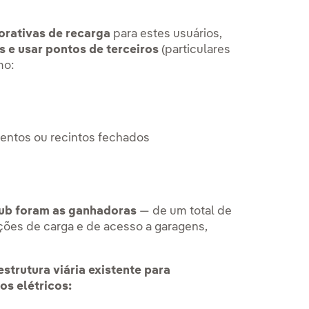
bra em uma nova aba.
orativas de recarga
para estes usuários,
 e usar pontos de terceiros
(particulares
mo:
entos ou recintos fechados
hub foram as ganhadoras
— de um total de
ões de carga e de acesso a garagens,
aestrutura viária existente para
os elétricos: