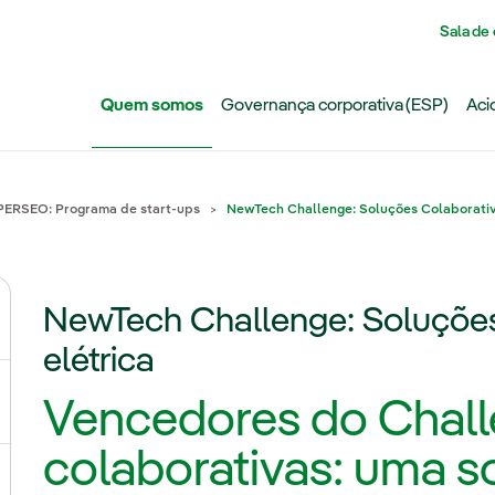
Pasar al contenido principal
Sala de
Quem somos
Governança corporativa (ESP)
Aci
PERSEO: Programa de start-ups
NewTech Challenge: Soluções Colaborativ
NewTech Challenge: Soluções
ternar submenu de Grupo Iberdrola
elétrica
Vencedores do Chall
ternar submenu de Redes
colaborativas: uma s
ternar submenu de Geração