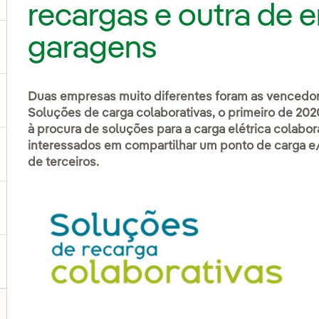
recargas e outra de 
garagens
ternar submenu de Produtos e Serviços
Duas empresas muito diferentes foram as vencedo
ternar submenu de Onde estamos
Soluções de carga colaborativas, o primeiro de 202
à procura de soluções para a carga elétrica colabor
interessados em compartilhar um ponto de carga e
ternar submenu de Plano Estratégico
de terceiros.
ternar submenu de Nosso setor