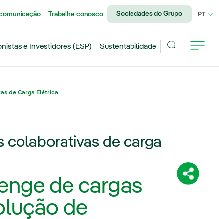
Sociedades do Grupo
 comunicação
Trabalhe conosco
IDI
PT
onistas e Investidores (ESP)
Sustentabilidade
Achar
as de Carga Elétrica
 colaborativas de carga
Compartil
enge de cargas
olução de