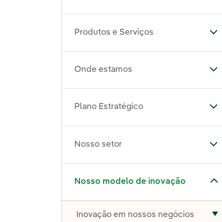
Produtos e Serviços
Al
Onde estamos
Al
Plano Estratégico
Al
Nosso setor
Al
Alternar submenu de Nosso modelo de inovação
Nosso modelo de inovação
Inovação em nossos negócios