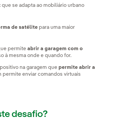
z
que se adapta ao mobiliário urbano
orma de satélite
para uma maior
m uma nova aba.
ue permite
abrir a garagem com o
so à mesma onde e quando for.
ispositivo na garagem que
permite abrir a
permite enviar comandos virtuais
ste desafio?