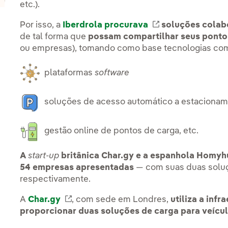
etc.).
Por isso, a
Iberdrola procurava
Link externo, a
soluções colab
de tal forma que
possam compartilhar seus pontos
ou empresas), tomando como base tecnologias co
plataformas
software
soluções de acesso automático a estacionam
gestão online de pontos de carga, etc.
A
start-up
britânica Char.gy e a espanhola Homy
54 empresas apresentadas
— com suas duas soluç
respectivamente.
A
Char.gy
Link externo, abra em uma nova aba.
, com sede em Londres,
utiliza a infr
proporcionar duas soluções de carga para veícul