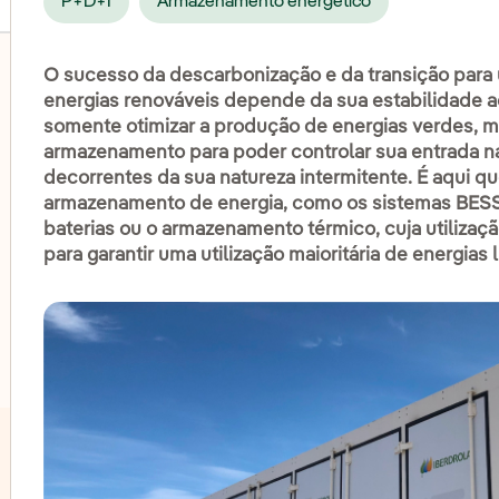
P+D+I
Armazenamento energético
O sucesso da descarbonização e da transição para 
energias renováveis depende da sua estabilidade a
somente otimizar a produção de energias verdes, 
lternar submenu de Eólica onshore
armazenamento para poder controlar sua entrada na
decorrentes da sua natureza intermitente. É aqui q
armazenamento de energia, como os sistemas BESS 
lternar submenu de Energia hidrelétrica
baterias ou o armazenamento térmico, cuja utilizaç
para garantir uma utilização maioritária de energias 
lternar submenu de Energia solar fotovoltaica
lternar submenu de Eólica 'offshore'