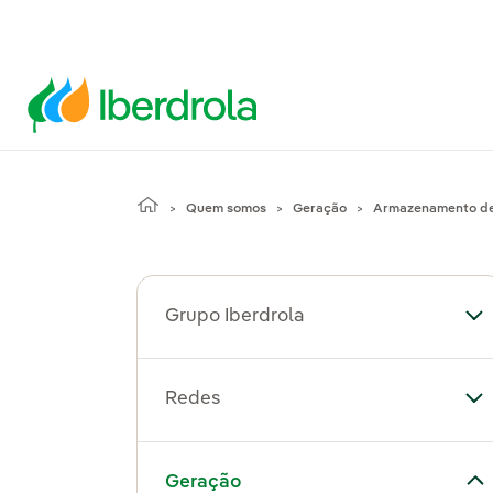
Quem somos
Geração
Armazenamento de
Grupo Iberdrola
Al
Redes
Al
Alternar submenu de Geração
Geração