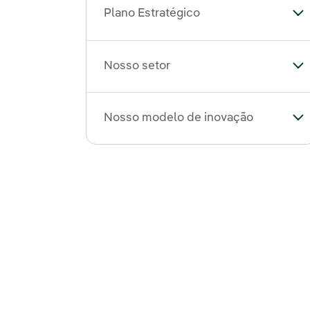
Plano Estratégico
Al
Nosso setor
Al
Nosso modelo de inovação
Al