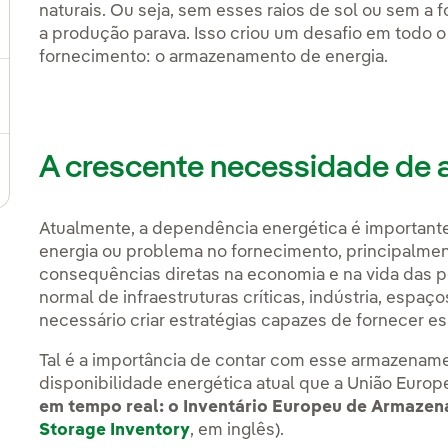
naturais. Ou seja, sem esses raios de sol ou sem a f
ternar submenu de Plano Estratégico
a produção parava. Isso criou um desafio em todo o 
fornecimento: o armazenamento de energia.
ternar submenu de Nosso setor
A crescente necessidade de 
ternar submenu de Nosso modelo de inovação
Atualmente, a dependência energética é important
energia ou problema no fornecimento, principalme
consequências diretas na economia e na vida das p
normal de infraestruturas críticas, indústria, espaço
necessário criar estratégias capazes de fornecer e
Tal é a importância de contar com esse armazenam
disponibilidade energética atual que a União Euro
em tempo real: o Inventário Europeu de Armaze
Storage Inventory
, em inglês).