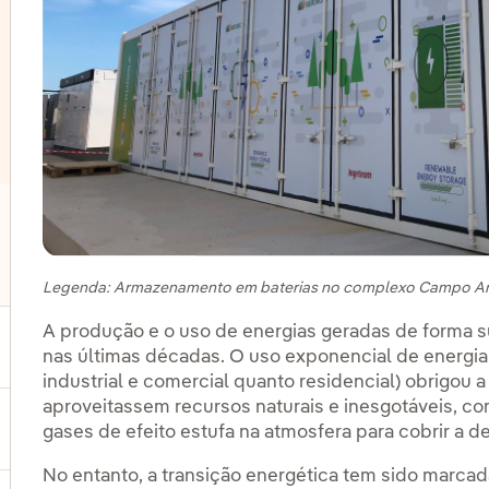
Legenda: Armazenamento em baterias no complexo Campo Ar
lternar submenu de Outras tecnologias
A produção e o uso de energias geradas de forma 
ternar submenu de Produtos e Serviços
nas últimas décadas. O uso exponencial de energia
industrial e comercial quanto residencial) obrigou
aproveitassem recursos naturais e inesgotáveis, com
gases de efeito estufa na atmosfera para cobrir a 
ternar submenu de Onde estamos
No entanto, a transição energética tem sido marca