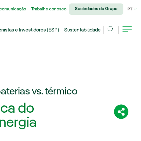
Sociedades do Grupo
 comunicação
Trabalhe conosco
IDI
PT
onistas e Investidores (ESP)
Sustentabilidade
Achar
terias vs. térmico
ica do
Compartil
nergia