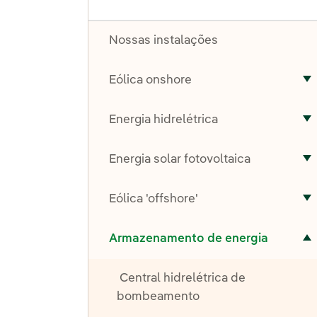
Nossas instalações
Eólica onshore
A
Energia hidrelétrica
A
Energia solar fotovoltaica
A
Eólica 'offshore'
A
Alternar submenu de Armazenamento de energia
Armazenamento de energia
Central hidrelétrica de
bombeamento