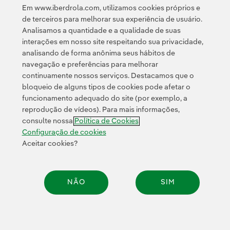
Em www.iberdrola.com, utilizamos cookies próprios e
Política de
Esta página é protegida pelo reCAPTCHA e pela
de terceiros para melhorar sua experiência de usuário.
Privacidade
Termos de Serviço do Google
e pela
.
Analisamos a quantidade e a qualidade de suas
interações em nosso site respeitando sua privacidade,
analisando de forma anônima seus hábitos de
navegação e preferências para melhorar
continuamente nossos serviços. Destacamos que o
bloqueio de alguns tipos de cookies pode afetar o
funcionamento adequado do site (por exemplo, a
Contato
Clientes
Política de Privacidade
Informação legal
reprodução de vídeos). Para mais informações,
Transparência no uso da IA
Política de cookies
Configuração de cookies
consulte nossa
Política de Cookies
Acessibilidade
Canal de denúncias
Configuração de cookies
Aceitar cookies?
© 2026 Iberdrola, S.A. Todos os direitos reservados.
NÃO
SIM
Compar