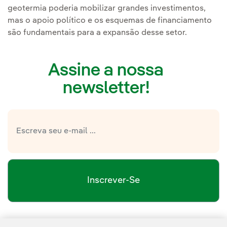
geotermia poderia mobilizar grandes investimentos,
mas o apoio político e os esquemas de financiamento
são fundamentais para a expansão desse setor.
Assine a nossa
newsletter!
Inscrever-Se
política de privacidade da Newsletter
Link
Li e aceito a