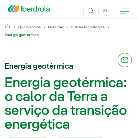
Pasar al contenido principal
IDIOMA ATUAL
PT
Achar
Quem somos
Geração
Outras tecnologias
Energia geotérmica
Energia geotérmica
Energia geotérmica:
o calor da Terra a
serviço da transição
energética