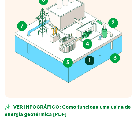
6
2
7
4
3
1
5
VER INFOGRÁFICO: Como funciona uma usina de
energia geotérmica [PDF]