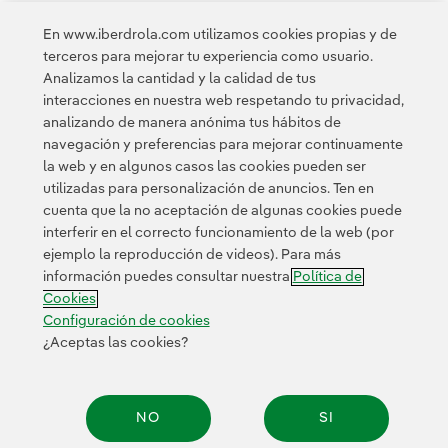
En www.iberdrola.com utilizamos cookies propias y de
política de privacidad de la
He leído y acepto la
terceros para mejorar tu experiencia como usuario.
Newsletter
Enlace externo, se abre en ventana nueva.
Analizamos la cantidad y la calidad de tus
Esta página está protegida por reCAPTCHA y se aplican la
interacciones en nuestra web respetando tu privacidad,
Política de privacidad
Términos de servicio
y los
de Googl
analizando de manera anónima tus hábitos de
navegación y preferencias para mejorar continuamente
la web y en algunos casos las cookies pueden ser
utilizadas para personalización de anuncios. Ten en
cuenta que la no aceptación de algunas cookies puede
interferir en el correcto funcionamiento de la web (por
ejemplo la reproducción de videos). Para más
Contacta
Clientes
Política de Privacidad
Información legal
información puedes consultar nuestra
Política de
Transparencia en el uso de la IA
Política de cookies
Cookies
Configuración de cookies
Accesibilidad
Canal de denuncias
Configuración de cookies
¿Aceptas las cookies?
© 2026 Iberdrola, S.A. Reservados todos los derechos.
NO
SI