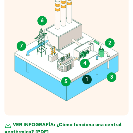
6
2
7
4
3
1
5
VER INFOGRAFÍA: ¿Cómo funciona una central
geotérmica? [PDF]