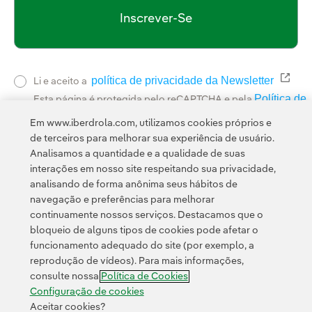
Inscrever-Se
política de privacidade da Newsletter
Link 
Li e aceito a
Política de
Esta página é protegida pelo reCAPTCHA e pela
Privacidade
Termos de Serviço do Google
e pela
.
Em www.iberdrola.com, utilizamos cookies próprios e
de terceiros para melhorar sua experiência de usuário.
Analisamos a quantidade e a qualidade de suas
interações em nosso site respeitando sua privacidade,
analisando de forma anônima seus hábitos de
navegação e preferências para melhorar
continuamente nossos serviços. Destacamos que o
Contato
Clientes
Política de Privacidade
Informação legal
bloqueio de alguns tipos de cookies pode afetar o
Transparência no uso da IA
Política de cookies
Configuração de cookies
funcionamento adequado do site (por exemplo, a
reprodução de vídeos). Para mais informações,
Acessibilidade
Canal de denúncias
consulte nossa
Política de Cookies
Configuração de cookies
Aceitar cookies?
© 2026 Iberdrola, S.A. Todos os direitos reservados.