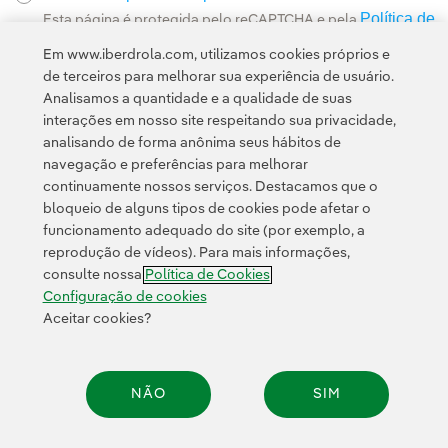
Política de
Esta página é protegida pelo reCAPTCHA e pela
Privacidade
Termos de Serviço do Google
e pela
.
Em www.iberdrola.com, utilizamos cookies próprios e
de terceiros para melhorar sua experiência de usuário.
Analisamos a quantidade e a qualidade de suas
interações em nosso site respeitando sua privacidade,
analisando de forma anônima seus hábitos de
navegação e preferências para melhorar
continuamente nossos serviços. Destacamos que o
Contato
Clientes
Política de Privacidade
Informação legal
bloqueio de alguns tipos de cookies pode afetar o
Transparência no uso da IA
Política de cookies
Configuração de cookies
funcionamento adequado do site (por exemplo, a
reprodução de vídeos). Para mais informações,
Acessibilidade
Canal de denúncias
consulte nossa
Política de Cookies
Configuração de cookies
Aceitar cookies?
© 2026 Iberdrola, S.A. Todos os direitos reservados.
NÃO
SIM