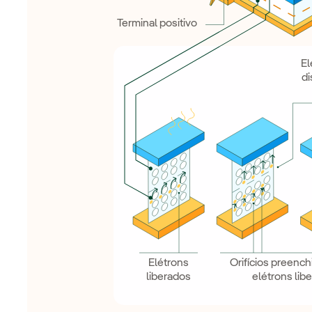
Terminal positivo
El
di
Elétrons
Orifícios preenc
liberados
elétrons lib