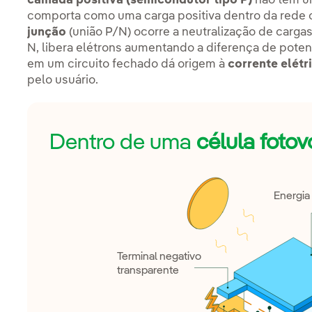
camada positiva (semicondutor tipo P)
não tem um
comporta como uma carga positiva dentro da rede cr
junção
(união P/N) ocorre a neutralização de carga
N, libera elétrons aumentando a diferença de potenc
em um circuito fechado dá origem à
corrente elétr
pelo usuário.
Dentro de uma
célula fotov
Energia 
Terminal negativo
transparente