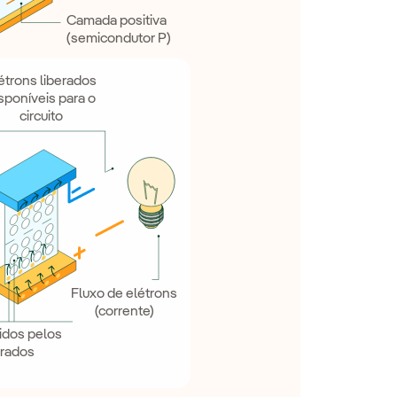
Camada positiva
(semicondutor P)
étrons liberados
sponíveis para o
circuito
Fluxo de elétrons
(corrente)
hidos pelos
erados