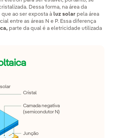
 elétron para ser estável, portanto, se
istalizada. Dessa forma, na área da
s que ao ser exposta à
luz solar
pela área
ial entre as áreas N e P. Essa diferença
ica,
parte da qual é a eletricidade utilizada
oltaica
solar
Cristal
Camada negativa
(semicondutor N)
Junção