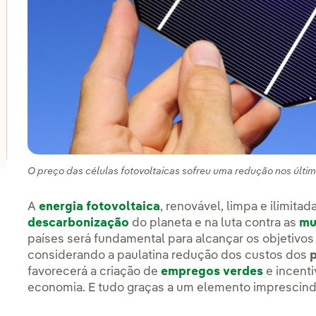
lternar submenu de Inovação em nossos negócios
lternar submenu de PERSEO: Programa de start-ups
lternar submenu de Centros de inovação
O preço das células fotovoltaicas sofreu uma redução nos últim
A
energia fotovoltaica
, renovável, limpa e ilimit
descarbonização
do planeta e na luta contra as
mu
países será fundamental para alcançar os objetivos
considerando a paulatina redução dos custos dos
p
favorecerá a criação de
empregos verdes
e incenti
economia. E tudo graças a um elemento imprescindív