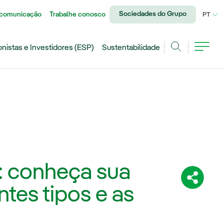
Sociedades do Grupo
 comunicação
Trabalhe conosco
IDI
PT
onistas e Investidores (ESP)
Sustentabilidade
Achar
s: conheça sua
Compartil
ntes tipos e as