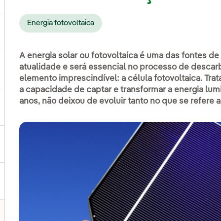
Energia fotovoltaica
ternar submenu de Produtos e Serviços
A energia solar ou fotovoltaica é uma das fontes de
atualidade e será essencial no processo de descar
ternar submenu de Onde estamos
elemento imprescindível: a célula fotovoltaica. Tra
a capacidade de captar e transformar a energia lum
anos, não deixou de evoluir tanto no que se refere a
ternar submenu de Plano Estratégico
ternar submenu de Nosso setor