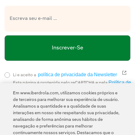
Inscrever-Se
política de privacidade da Newsletter
Link
Li e aceito a
Política de
Esta página é protegida pelo reCAPTCHA e pela
Privacidade
Termos de Serviço do Google
e pela
.
Em www.iberdrola.com, utilizamos cookies próprios e
de terceiros para melhorar sua experiência de usuário.
Analisamos a quantidade e a qualidade de suas
interações em nosso site respeitando sua privacidade,
analisando de forma anônima seus hábitos de
navegação e preferências para melhorar
continuamente nossos serviços. Destacamos que o