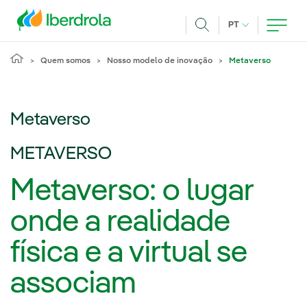
Pasar al contenido principal
IDIOMA ATUAL
PT
Achar
Quem somos
Nosso modelo de inovação
Metaverso
Metaverso
METAVERSO
Metaverso: o lugar
onde a realidade
física e a virtual se
associam