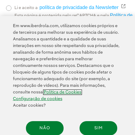
política de privacidade da Newsletter
Link 
Li e aceito a
Política de
Esta página é protegida pelo reCAPTCHA e pela
Privacidade
Termos de Serviço do Google
e pela
.
Em www.iberdrola.com, utilizamos cookies próprios e
de terceiros para melhorar sua experiência de usuário.
Analisamos a quantidade e a qualidade de suas
interações em nosso site respeitando sua privacidade,
analisando de forma anônima seus hábitos de
navegação e preferências para melhorar
continuamente nossos serviços. Destacamos que o
Contato
Clientes
Política de Privacidade
Informação legal
bloqueio de alguns tipos de cookies pode afetar o
Transparência no uso da IA
Política de cookies
Configuração de cookies
funcionamento adequado do site (por exemplo, a
reprodução de vídeos). Para mais informações,
Acessibilidade
Canal de denúncias
consulte nossa
Política de Cookies
Configuração de cookies
Aceitar cookies?
© 2026 Iberdrola, S.A. Todos os direitos reservados.
NÃO
SIM