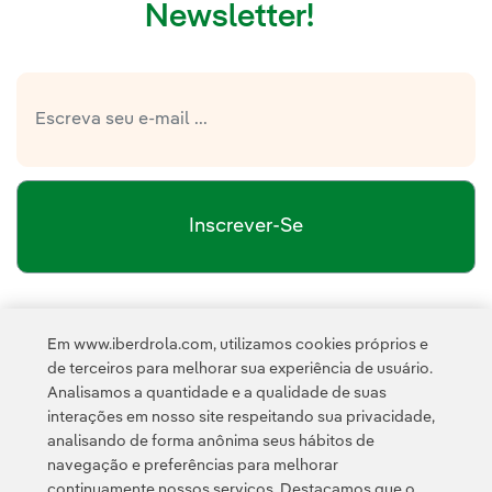
Newsletter!
Inscrever-Se
política de privacidade da Newsletter
Link
Li e aceito a
Em www.iberdrola.com, utilizamos cookies próprios e
Política de
Esta página é protegida pelo reCAPTCHA e pela
de terceiros para melhorar sua experiência de usuário.
Privacidade
Termos de Serviço do Google
e pela
.
Analisamos a quantidade e a qualidade de suas
interações em nosso site respeitando sua privacidade,
analisando de forma anônima seus hábitos de
navegação e preferências para melhorar
continuamente nossos serviços. Destacamos que o