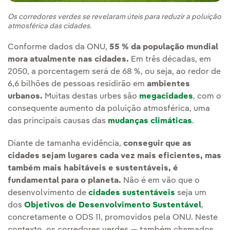
Os corredores verdes se revelaram úteis para reduzir a poluição
atmosférica das cidades.
Conforme dados da ONU,
55 % da população mundial
mora atualmente nas cidades.
Em três décadas, em
2050, a porcentagem será de 68 %, ou seja, ao redor de
6,6 bilhões de pessoas residirão em
ambientes
urbanos.
Muitas destas urbes são
megacidades
, com o
consequente aumento da poluição atmosférica, uma
das principais causas das
mudanças climáticas
.
Diante de tamanha evidência,
conseguir que as
cidades sejam lugares cada vez mais eficientes, mas
também mais habitáveis e sustentáveis, é
fundamental para o planeta.
Não é em vão que o
desenvolvimento de
cidades sustentáveis
seja um
dos
Objetivos de Desenvolvimento Sustentável
,
concretamente o ODS 11, promovidos pela ONU. Neste
contexto, os corredores verdes — também chamados