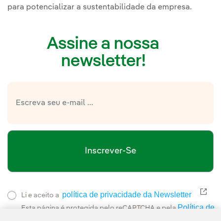
para potencializar a sustentabilidade da empresa.
Assine a nossa
newsletter!
Inscrever-Se
política de privacidade da Newsletter
Link
Li e aceito a
Política de
Esta página é protegida pelo reCAPTCHA e pela
Privacidade
Termos de Serviço do Google
e pela
.