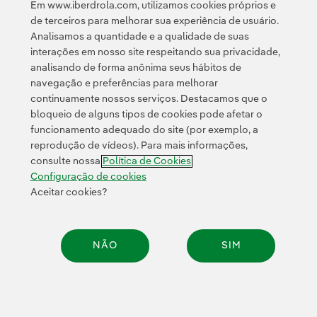
Em www.iberdrola.com, utilizamos cookies próprios e
de terceiros para melhorar sua experiência de usuário.
Analisamos a quantidade e a qualidade de suas
interações em nosso site respeitando sua privacidade,
analisando de forma anônima seus hábitos de
navegação e preferências para melhorar
continuamente nossos serviços. Destacamos que o
Contato
Clientes
Política de Privacidade
Informação legal
bloqueio de alguns tipos de cookies pode afetar o
Transparência no uso da IA
Política de cookies
Configuração de cookies
funcionamento adequado do site (por exemplo, a
reprodução de vídeos). Para mais informações,
Acessibilidade
Canal de denúncias
consulte nossa
Política de Cookies
Configuração de cookies
Aceitar cookies?
© 2026 Iberdrola, S.A. Todos os direitos reservados.
NÃO
SIM
Compar