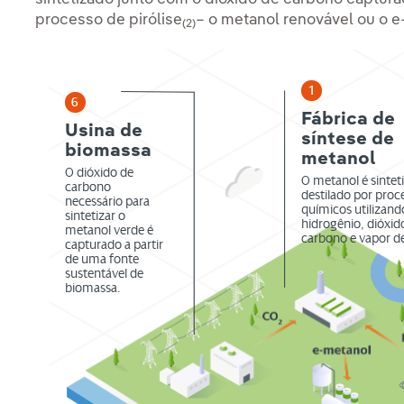
processo de pirólise
– o metanol renovável ou o 
(2)
1
6
Fábrica de
Usina de
síntese de
biomassa
metanol
O dióxido de
O metanol é sintet
carbono
destilado por proc
necessário para
químicos utilizand
sintetizar o
hidrogênio, dióxid
metanol verde é
carbono e vapor d
capturado a partir
de uma fonte
sustentável de
biomassa.