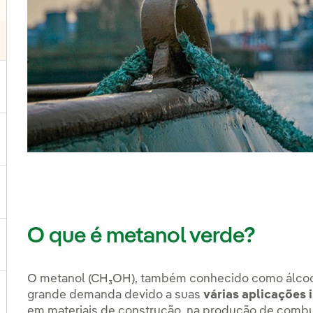
ternar submenu de Produtos e Serviços
ternar submenu de Onde estamos
ternar submenu de Plano Estratégico
O que é metanol verde?
ternar submenu de Nosso setor
O metanol (CH₃OH), também conhecido como álcool
grande demanda devido a suas
várias aplicações i
ternar submenu de Nosso modelo de inovação
em materiais de construção, na produção de combust