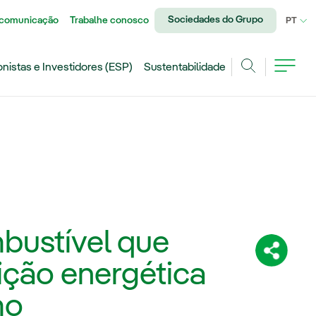
Sociedades do Grupo
 comunicação
Trabalhe conosco
IDI
PT
onistas e Investidores (ESP)
Sustentabilidade
Achar
bustível que
Compartil
sição energética
mo