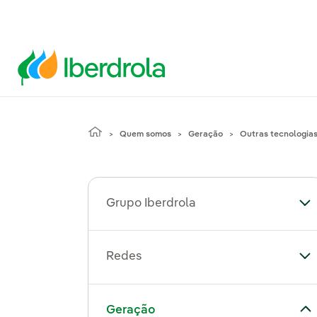
Quem somos
Geração
Outras tecnologia
Grupo Iberdrola
Al
Redes
Al
Alternar submenu de Geração
Geração