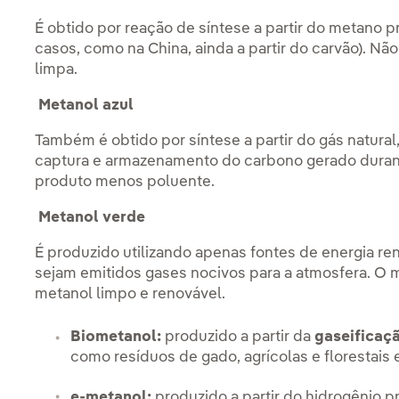
É obtido por reação de síntese a partir do metano p
casos, como na China, ainda a partir do carvão). Nã
limpa.
Metanol azul
Também é obtido por síntese a partir do gás natura
captura e armazenamento do carbono gerado duran
produto menos poluente.
Metanol verde
É produzido utilizando apenas fontes de energia r
sejam emitidos gases nocivos para a atmosfera. O m
metanol limpo e renovável.
Biometanol:
produzido a partir da
gaseificaç
como resíduos de gado, agrícolas e florestais 
e-metanol:
produzido a partir do hidrogênio 