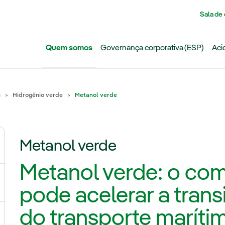
Pasar al contenido principal
Sala de
Quem somos
Governança corporativa (ESP)
Aci
s
Hidrogênio verde
Metanol verde
Metanol verde
ternar submenu de Grupo Iberdrola
Metanol verde: o com
ternar submenu de Redes
pode acelerar a tran
do transporte maríti