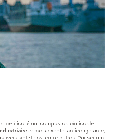
 metílico, é um composto químico de
ndustriais:
como solvente, anticongelante,
íveis sintéticos, entre outros. Por ser um