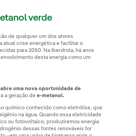
etanol verde
ção de qualquer um dos atores
atual crise energética e facilitar o
cidas para 2050. Na Iberdrola, há anos
envolvimento desta energia como um
e abre uma nova oportunidade de
a a geração de
e-metanol.
so químico conhecido como eletrólise, que
oxigênio na água. Quando essa eletricidade
co ou fotovoltaico, produziremos energia
idrogênio dessas fontes renováveis for
rado –em uma usina de biomassa após o