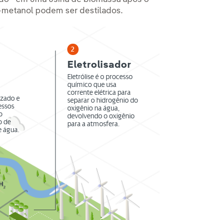
e-metanol podem ser destilados.
2
Eletrolisador
Eletrólise é o processo
químico que usa
corrente elétrica para
izado e
separar o hidrogênio do
essos
oxigênio na água,
o
devolvendo o oxigênio
o de
para a atmosfera.
e água.