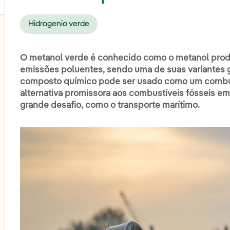
Hidrogenio verde
O metanol verde é conhecido como o metanol produ
lternar submenu de Eólica onshore
emissões poluentes, sendo uma de suas variantes ge
composto químico pode ser usado como um combust
alternativa promissora aos combustíveis fósseis e
lternar submenu de Energia hidrelétrica
grande desafio, como o transporte marítimo.
lternar submenu de Energia solar fotovoltaica
lternar submenu de Eólica 'offshore'
lternar submenu de Armazenamento de energia