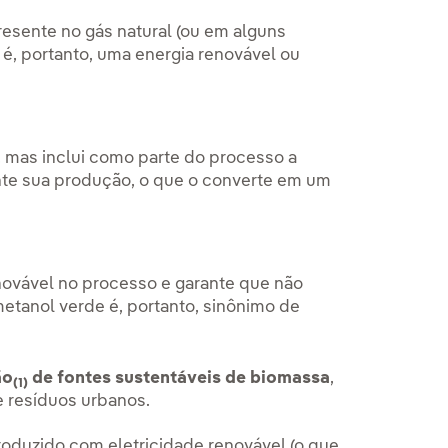
resente no gás natural (ou em alguns
o é, portanto, uma energia renovável ou
l, mas inclui como parte do processo a
te sua produção, o que o converte em um
enovável no processo e garante que não
etanol verde é, portanto, sinônimo de
ão
de fontes sustentáveis de biomassa
,
(1)
e resíduos urbanos.
produzido com eletricidade renovável (o que