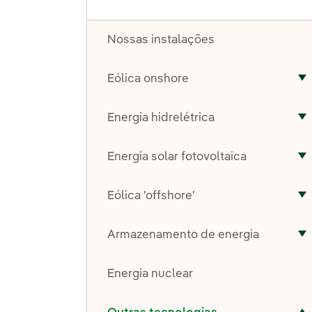
Nossas instalações
Eólica onshore
A
Energia hidrelétrica
A
Energia solar fotovoltaica
A
Eólica 'offshore'
A
Armazenamento de energia
A
Energia nuclear
Alternar submenu de Outras tecnologias