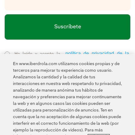
Suscríbete
política de privacidad de la
He leído y acepto la
Newsletter
Enlace externo, se abre en ventana nueva.
En www.iberdrola.com utilizamos cookies propias y de
Esta página está protegida por reCAPTCHA y se aplican la
terceros para mejorar tu experiencia como usuario.
Política de privacidad
Términos de servicio
y los
de Googl
Analizamos la cantidad y la calidad de tus
interacciones en nuestra web respetando tu privacidad,
analizando de manera anónima tus hábitos de
navegación y preferencias para mejorar continuamente
la web y en algunos casos las cookies pueden ser
utilizadas para personalización de anuncios. Ten en
cuenta que la no aceptación de algunas cookies puede
Contacta
Clientes
Política de Privacidad
Información legal
interferir en el correcto funcionamiento de la web (por
Transparencia en el uso de la IA
Política de cookies
ejemplo la reproducción de videos). Para más