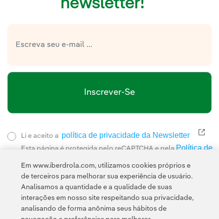
newsletter!
Inscrever-Se
política de privacidade da Newsletter
Link
Li e aceito a
Política de
Esta página é protegida pelo reCAPTCHA e pela
Privacidade
Termos de Serviço do Google
e pela
.
Em www.iberdrola.com, utilizamos cookies próprios e
de terceiros para melhorar sua experiência de usuário.
Analisamos a quantidade e a qualidade de suas
interações em nosso site respeitando sua privacidade,
analisando de forma anônima seus hábitos de