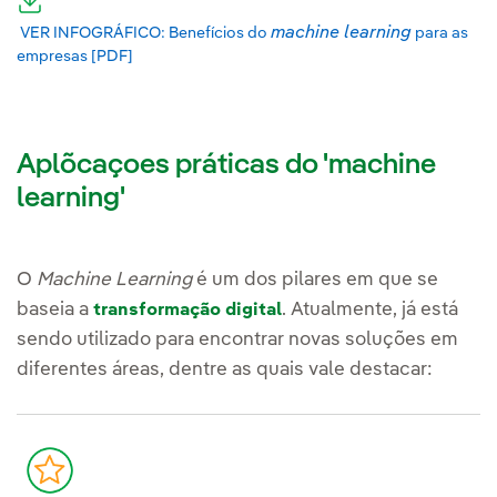
Link externo, abra em uma nova aba.
machine learning
VER INFOGRÁFICO: Benefícios do
para as
empresas [PDF]
Link externo, abra em uma nova aba.
N
Aplõcaçoes práticas do 'machine
learning'
O
Machine Learning
é um dos pilares em que se
baseia a
. Atualmente, já está
transformação digital
sendo utilizado para encontrar novas soluções em
diferentes áreas, dentre as quais vale destacar: