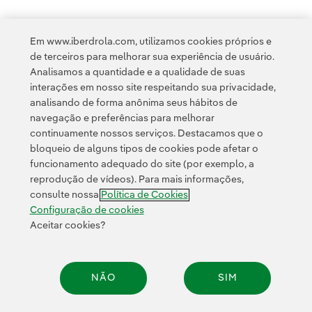
política de privacidade da Newsletter
Link
Li e aceito a
Em www.iberdrola.com, utilizamos cookies próprios e
Política de
Esta página é protegida pelo reCAPTCHA e pela
de terceiros para melhorar sua experiência de usuário.
Privacidade
Termos de Serviço do Google
e pela
.
Analisamos a quantidade e a qualidade de suas
interações em nosso site respeitando sua privacidade,
analisando de forma anônima seus hábitos de
navegação e preferências para melhorar
continuamente nossos serviços. Destacamos que o
bloqueio de alguns tipos de cookies pode afetar o
funcionamento adequado do site (por exemplo, a
Contato
Clientes
Política de Privacidade
Informação legal
reprodução de vídeos). Para mais informações,
Transparência no uso da IA
Política de cookies
Configuração de cookies
consulte nossa
Política de Cookies
Acessibilidade
Canal de denúncias
Configuração de cookies
Aceitar cookies?
© 2026 Iberdrola, S.A. Todos os direitos reservados.
NÃO
SIM