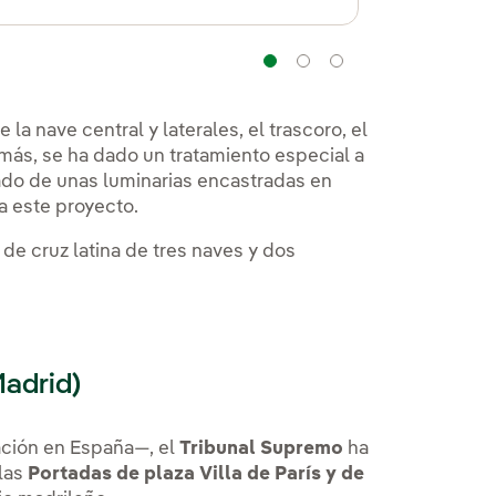
Navegação
Navegação
Navegação
la nave central y laterales, el trascoro, el
emás, se ha dado un tratamiento especial a
otado de unas luminarias encastradas en
a este proyecto.
 de cruz latina de tres naves y dos
Madrid)
ación en España—, el
Tribunal Supremo
ha
las
Portadas de plaza Villa de París y de