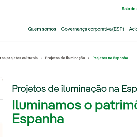
Pasar al contenido principal
Sala de
Quem somos
Governança corporativa (ESP)
Aci
ros projetos culturais
Projetos de iluminação
Projetos na Espanha
Projetos de iluminação na Es
Iluminamos o patrimô
Espanha
lternar submenu de Com o Museu Guggenheim Bilbao