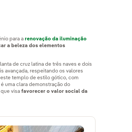
ênio para a
renovação da iluminação
abra em uma nova aba.
ar a beleza dos elementos
anta de cruz latina de três naves e dois
s avançada, respeitando os valores
 deste templo de estilo gótico, com
, é uma clara demonstração do
que visa
favorecer o valor social da
.