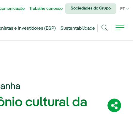
Sociedades do Grupo
 comunicação
Trabalhe conosco
IDI
PT
onistas e Investidores (ESP)
Sustentabilidade
Achar
panha
nio cultural da
Compartil