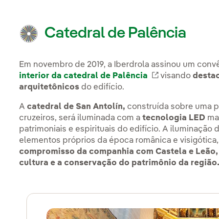
Catedral de Palência
Em novembro de 2019, a Iberdrola assinou um conv
interior da catedral de Palência
Link externo, 
visando
destac
arquitetônicos
do edifício.
A
catedral de San Antolín,
construída sobre uma pl
cruzeiros, será iluminada com a
tecnologia LED
mai
patrimoniais e espirituais do edifício. A iluminação
elementos próprios da época românica e visigótica
compromisso da companhia com Castela e Leão,
cultura e a conservação do patrimônio da região