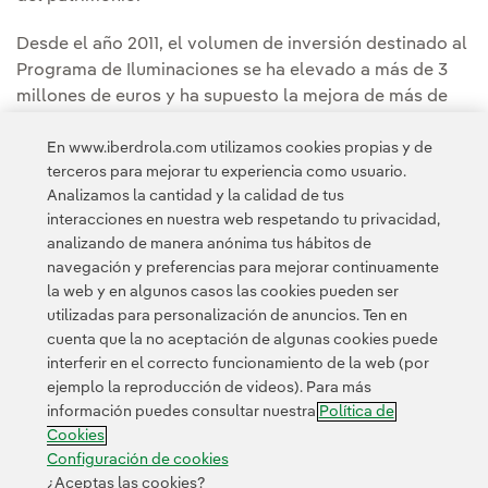
Desde el año 2011, el volumen de inversión destinado al
Programa de Iluminaciones se ha elevado a más de 3
millones de euros y ha supuesto la mejora de más de
40 monumentos en España, entre los que destacan el
En www.iberdrola.com utilizamos cookies propias y de
histórico Puente Romano de Alcántara, en Cáceres; la
terceros para mejorar tu experiencia como usuario.
fachada del Congreso de los Diputados, en Madrid; la
Analizamos la cantidad y la calidad de tus
Catedral de Ávila, o el interior de la Catedral Nueva de
interacciones en nuestra web respetando tu privacidad,
Salamanca.
analizando de manera anónima tus hábitos de
navegación y preferencias para mejorar continuamente
la web y en algunos casos las cookies pueden ser
utilizadas para personalización de anuncios. Ten en
cuenta que la no aceptación de algunas cookies puede
interferir en el correcto funcionamiento de la web (por
ejemplo la reproducción de videos). Para más
Contacta
Clientes
Política de Privacidad
Información legal
información puedes consultar nuestra
Política de
Política de cookies
Configuración de cookies
Accesibilidad
Cookies
Canal de denuncias
Configuración de cookies
¿Aceptas las cookies?