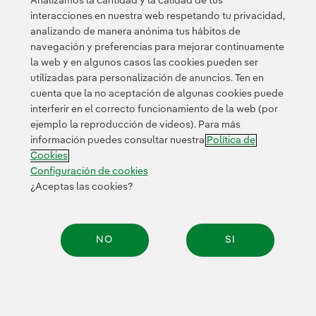
Analizamos la cantidad y la calidad de tus
interacciones en nuestra web respetando tu privacidad,
analizando de manera anónima tus hábitos de
© 2026 Iberdrola, S.A. Reservados todos los derechos.
navegación y preferencias para mejorar continuamente
la web y en algunos casos las cookies pueden ser
utilizadas para personalización de anuncios. Ten en
cuenta que la no aceptación de algunas cookies puede
interferir en el correcto funcionamiento de la web (por
ejemplo la reproducción de videos). Para más
información puedes consultar nuestra
Política de
Cookies
Configuración de cookies
¿Aceptas las cookies?
NO
SI
Compar