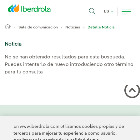
Pasar al contenido principal
IDIOMA ACTUA
ES
Buscar
Sala de comunicación
Noticias
Detalle Noticia
Noticia
No se han obtenido resultados para esta búsqueda.
Puedes intentarlo de nuevo introduciendo otro término
para tu consulta
Contacta
Clientes
Política de Privacidad
Información legal
En www.iberdrola.com utilizamos cookies propias y de
Política de cookies
Configuración de cookies
Accesibilidad
terceros para mejorar tu experiencia como usuario.
Canal de denuncias