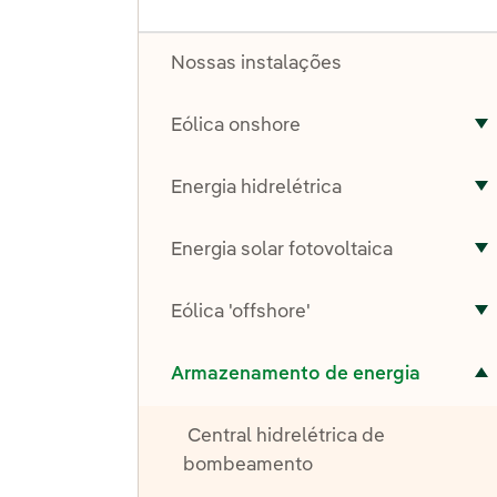
Nossas instalações
Eólica onshore
A
Energia hidrelétrica
A
Energia solar fotovoltaica
A
Eólica 'offshore'
A
Alternar submenu de Armazenamento de energia
Armazenamento de energia
Central hidrelétrica de
bombeamento