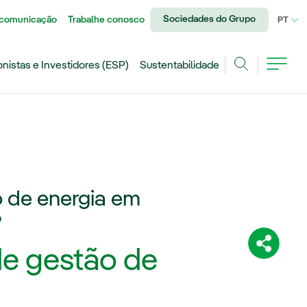
Sociedades do Grupo
 comunicação
Trabalhe conosco
IDI
PT
onistas e Investidores (ESP)
Sustentabilidade
Achar
o de energia em
?
Compartil
de gestão de