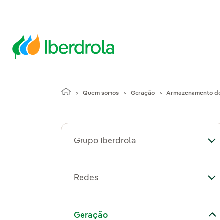
Quem somos
Geração
Armazenamento de
Grupo Iberdrola
Al
Redes
Al
Alternar submenu de Geração
Geração