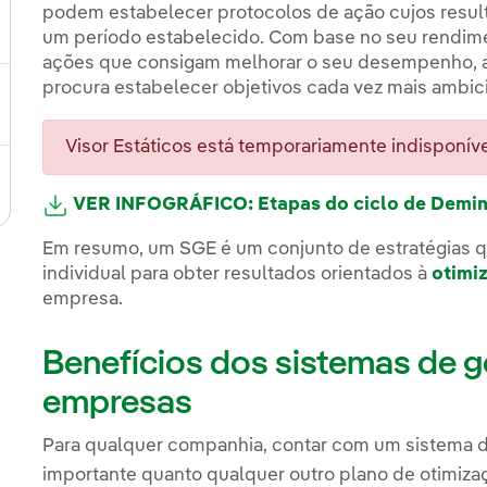
podem estabelecer protocolos de ação cujos resul
ternar submenu de Plano Estratégico
um período estabelecido. Com base no seu rendimen
ações que consigam melhorar o seu desempenho, 
procura estabelecer objetivos cada vez mais ambici
ternar submenu de Nosso setor
Visor Estáticos está temporariamente indisponíve
ternar submenu de Nosso modelo de inovação
VER INFOGRÁFICO: Etapas do ciclo de Demin
Em resumo, um SGE é um conjunto de estratégias qu
individual para obter resultados orientados à
otimiz
empresa.
Benefícios dos sistemas de g
empresas
Para qualquer companhia, contar com um sistema d
importante quanto qualquer outro plano de otimizaç