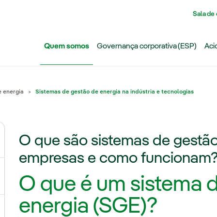
Pasar al contenido principal
Sala de
Quem somos
Governança corporativa (ESP)
Aci
 energia
Sistemas de gestão de energia na indústria e tecnologias
O que são sistemas de gestã
ternar submenu de Grupo Iberdrola
empresas e como funcionam
O que é um sistema 
ternar submenu de Redes
energia (SGE)?