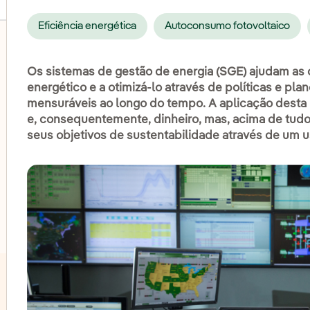
Eficiência energética
Autoconsumo fotovoltaico
Os sistemas de gestão de energia (SGE) ajudam as
energético e a otimizá-lo através de políticas e pla
lternar submenu de Eólica onshore
mensuráveis ao longo do tempo. A aplicação desta
e, consequentemente, dinheiro, mas, acima de tud
lternar submenu de Energia hidrelétrica
seus objetivos de sustentabilidade através de um us
lternar submenu de Energia solar fotovoltaica
lternar submenu de Eólica 'offshore'