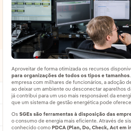
Aproveitar de forma otimizada os recursos disponív
para organizações de todos os tipos e tamanhos
lternar submenu de Outras tecnologias
empresa com milhares de funcionários, a adoção d
ao deixar um ambiente ou desconectar aparelhos d
ternar submenu de Produtos e Serviços
já contribui para um uso mais responsável da energ
que um sistema de gestão energética pode oferece
Os
SGEs são ferramentas à disposição das empr
ternar submenu de Onde estamos
o consumo de energia mais eficiente. Através de 
conhecido como
PDCA (Plan, Do, Check, Act em i