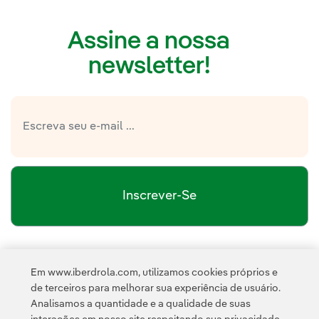
Assine a nossa
newsletter!
Inscrever-Se
política de privacidade da Newsletter
Link
Li e aceito a
Em www.iberdrola.com, utilizamos cookies próprios e
Política de
Esta página é protegida pelo reCAPTCHA e pela
de terceiros para melhorar sua experiência de usuário.
Privacidade
Termos de Serviço do Google
e pela
.
Analisamos a quantidade e a qualidade de suas