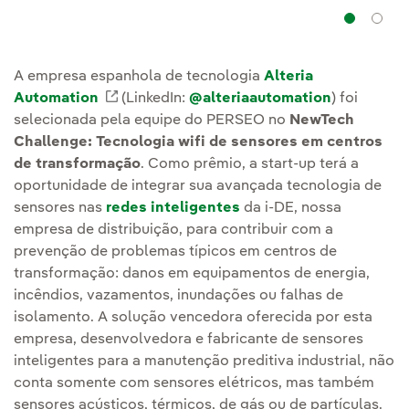
Na
A empresa espanhola de tecnologia
Alteria
Automation
Enlace externo, se abre en ventana nuev
(LinkedIn:
@alteriaautomation
) foi
selecionada pela equipe do PERSEO no
NewTech
Challenge: Tecnologia wifi de sensores em centros
de transformação
. Como prêmio, a start-up terá a
oportunidade de integrar sua avançada tecnologia de
sensores nas
redes inteligentes
da i-DE, nossa
empresa de distribuição, para contribuir com a
prevenção de problemas típicos em centros de
transformação: danos em equipamentos de energia,
incêndios, vazamentos, inundações ou falhas de
isolamento. A solução vencedora oferecida por esta
empresa, desenvolvedora e fabricante de sensores
inteligentes para a manutenção preditiva industrial, não
conta somente com sensores elétricos, mas também
sensores acústicos, térmicos, de gás ou de partículas.