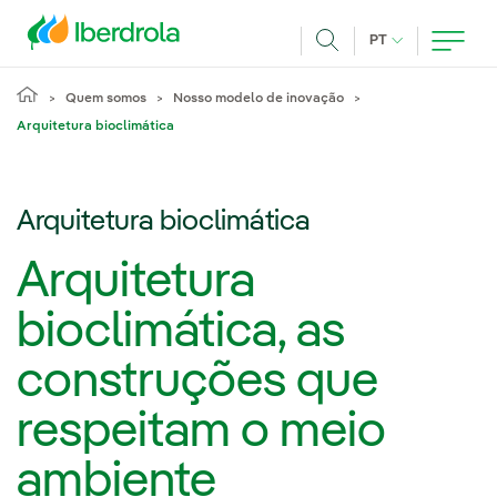
Pasar al contenido principal
IDIOMA ATUAL
PT
Achar
Quem somos
Nosso modelo de inovação
Arquitetura bioclimática
Arquitetura bioclimática
Arquitetura
bioclimática, as
construções que
respeitam o meio
ambiente