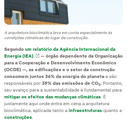
A arquitetura bioclimática leva em conta especialmente às
condições climáticas do lugar de construção.
Segundo
um relatório da Agência Internacional da
Energia (IEA)
Link externo, abra em uma nova aba.
— órgão dependente da Organização
para a Cooperação e Desenvolvimento Econômico
(OCDE) —, as edificações e o setor da construção
consomem juntos 36% da energia do planeta
e são
responsáveis por
39% das emissões de CO
.
Portanto,
2
seu avanço para a sustentabilidade é fundamental para
mitigar os efeitos das mudanças climáticas
. É
justamente aqui onde entra em cena a arquitetura
bioclimática, aplicada tanto a
infraestruturas
quanto a
construções
.