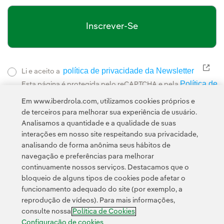
Inscrever-Se
política de privacidade da Newsletter
Link
Li e aceito a
Política de
Esta página é protegida pelo reCAPTCHA e pela
Privacidade
Termos de Serviço do Google
e pela
.
Em www.iberdrola.com, utilizamos cookies próprios e
de terceiros para melhorar sua experiência de usuário.
Analisamos a quantidade e a qualidade de suas
interações em nosso site respeitando sua privacidade,
analisando de forma anônima seus hábitos de
navegação e preferências para melhorar
continuamente nossos serviços. Destacamos que o
Contato
Clientes
Política de Privacidade
Informação legal
bloqueio de alguns tipos de cookies pode afetar o
Transparência no uso da IA
Política de cookies
Configuração de cookies
funcionamento adequado do site (por exemplo, a
reprodução de vídeos). Para mais informações,
Acessibilidade
Canal de denúncias
consulte nossa
Política de Cookies
Configuração de cookies