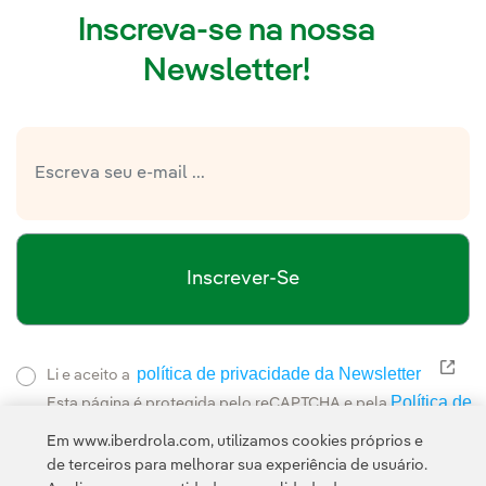
Inscreva-se na nossa
Newsletter!
Inscrever-Se
política de privacidade da Newsletter
Link
Li e aceito a
Política de
Esta página é protegida pelo reCAPTCHA e pela
Privacidade
Termos de Serviço do Google
e pela
.
Em www.iberdrola.com, utilizamos cookies próprios e
de terceiros para melhorar sua experiência de usuário.