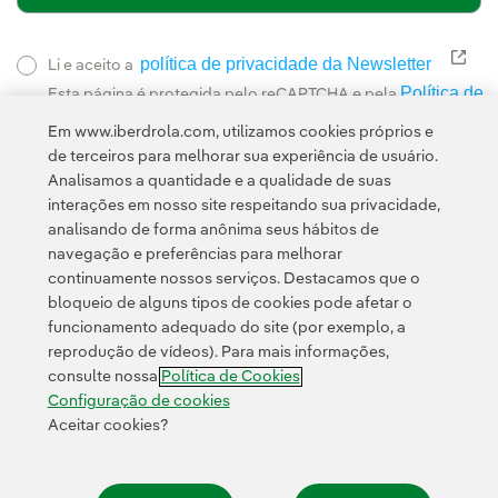
política de privacidade da Newsletter
Link
Li e aceito a
Política de
Esta página é protegida pelo reCAPTCHA e pela
Privacidade
Termos de Serviço do Google
e pela
.
Em www.iberdrola.com, utilizamos cookies próprios e
de terceiros para melhorar sua experiência de usuário.
Analisamos a quantidade e a qualidade de suas
interações em nosso site respeitando sua privacidade,
analisando de forma anônima seus hábitos de
navegação e preferências para melhorar
continuamente nossos serviços. Destacamos que o
Contato
Clientes
Política de Privacidade
Informação legal
bloqueio de alguns tipos de cookies pode afetar o
Transparência no uso da IA
Política de cookies
Configuração de cookies
funcionamento adequado do site (por exemplo, a
reprodução de vídeos). Para mais informações,
Acessibilidade
Canal de denúncias
consulte nossa
Política de Cookies
Configuração de cookies
Aceitar cookies?
© 2026 Iberdrola, S.A. Todos os direitos reservados.