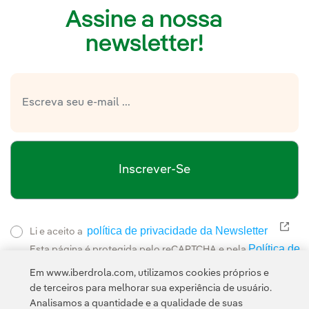
Assine a nossa
newsletter!
Inscrever-Se
política de privacidade da Newsletter
Link
Li e aceito a
Política de
Esta página é protegida pelo reCAPTCHA e pela
Privacidade
Termos de Serviço do Google
e pela
.
Em www.iberdrola.com, utilizamos cookies próprios e
de terceiros para melhorar sua experiência de usuário.
Analisamos a quantidade e a qualidade de suas