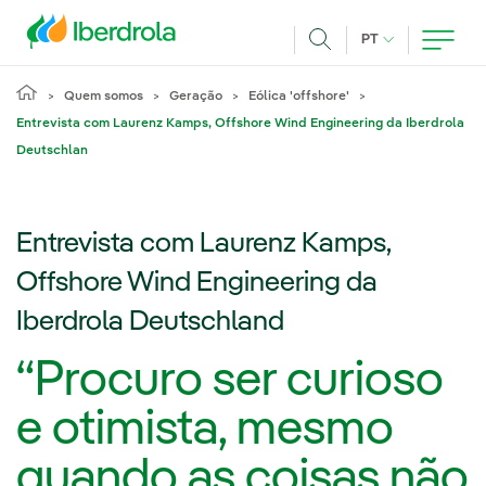
Pasar al contenido principal
IDIOMA ATUAL
PT
Achar
Quem somos
Geração
Eólica 'offshore'
Entrevista com Laurenz Kamps, Offshore Wind Engineering da Iberdrola
Deutschlan
Entrevista com Laurenz Kamps,
Offshore Wind Engineering da
Iberdrola Deutschland
“Procuro ser curioso
e otimista, mesmo
quando as coisas não