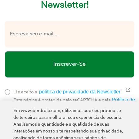
Newsletter!
Inscrever-Se
política de privacidade da Newsletter
Link
Li e aceito a
Política de
Esta página é protegida pelo reCAPTCHA e pela
Privacidade
Termos de Serviço do Google
e pela
.
Em www.iberdrola.com, utilizamos cookies próprios e
de terceiros para melhorar sua experiência de usuário.
Analisamos a quantidade e a qualidade de suas
interações em nosso site respeitando sua privacidade,
analisando de forma anônima seus hábitos de