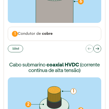
6
1
Condutor de
cobre
1
de
6
Cabo submarino
coaxial HVDC
(corrente
contínua de alta tensão)
1
2