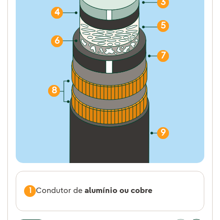
3
4
5
6
7
8
9
1
Condutor de
alumínio ou cobre