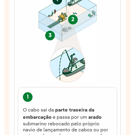
2
3
1
2
O cabo sai da
parte traseira da
O 
embarcação
e passa por um
arado
ma
submarino rebocado pelo próprio
navio de lançamento de cabos ou por