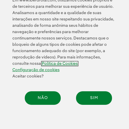
Em www.iberdrola.com, utilizamos cookies próprios e
de terceiros para melhorar sua experiência de usuário.
Analisamos a quantidade e a qualidade de suas
interações em nosso site respeitando sua privacidade,
Cabos submarinos na eletrificação
analisando de forma anônima seus hábitos de
da economia (casos de uso em
navegação e preferências para melhorar
continuamente nossos serviços. Destacamos que o
infraestruturas elétricas)
bloqueio de alguns tipos de cookies pode afetar o
funcionamento adequado do site (por exemplo, a
reprodução de vídeos). Para mais informações,
Os cabos submarinos de energia são infraestruturas
consulte nossa
Política de Cookies
fundamentais para a eletrificação, já que permitem a
Configuração de cookies
Aceitar cookies?
integração de energias renováveis e fortalecem a
interconexão entre redes de eletricidade em
diferentes países e regiões. No setor energético,
NÃO
SIM
destacam-se especialmente três cenários
principais:
Compar