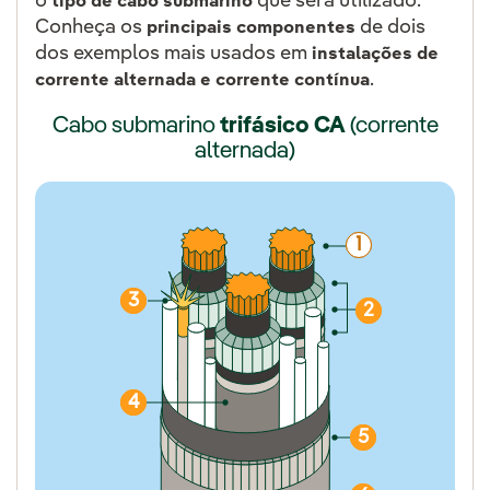
o
que será utilizado.
tipo de cabo submarino
Conheça os
de dois
principais componentes
dos exemplos mais usados em
instalações de
.
corrente alternada e corrente contínua
Cabo submarino
trifásico CA
(corrente
alternada)
1
3
2
4
5