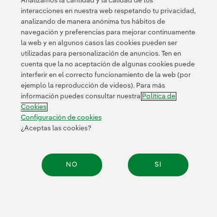
Analizamos la cantidad y la calidad de tus
interacciones en nuestra web respetando tu privacidad,
Cables submarinos en la
analizando de manera anónima tus hábitos de
electrificación de la economía
navegación y preferencias para mejorar continuamente
la web y en algunos casos las cookies pueden ser
(casos de uso en infraestructuras
utilizadas para personalización de anuncios. Ten en
eléctricas)
cuenta que la no aceptación de algunas cookies puede
interferir en el correcto funcionamiento de la web (por
ejemplo la reproducción de videos). Para más
Los cables submarinos de energía son
información puedes consultar nuestra
Política de
Cookies
infraestructuras clave para la electrificación porque
Configuración de cookies
permiten la integración de las energías renovables y
¿Aceptas las cookies?
refuerzan la interconexión entre redes eléctricas de
distintos países y regiones. Los principales
escenarios en los que se emplean estas
NO
SI
infraestructuras en el sector energético son:
Compar