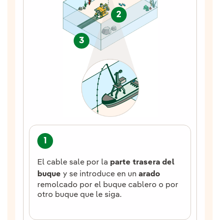
2
3
1
2
El cable sale por la
parte trasera del
El
buque
y se introduce en un
arado
ma
remolcado por el buque cablero o por
mi
otro buque que le siga.