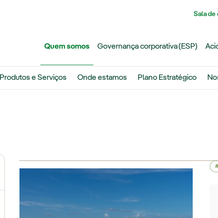
Pasar al contenido principal
Sala de
Quem somos
Governança corporativa (ESP)
Aci
Produtos e Serviços
Onde estamos
Plano Estratégico
No
ternar submenu de Grupo Iberdrola
ternar submenu de Redes