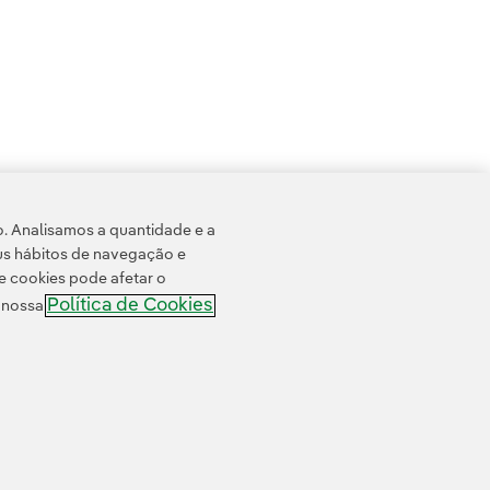
 evolução, seus diferentes tipos e as últimas inovaç
sua evolução, seus diferentes tipos e as últimas inova
heça sua evolução, seus diferentes tipos e as últimas 
20
21
...
30
31
...
37
o. Analisamos a quantidade e a
us hábitos de navegação e
e cookies pode afetar o
Política de Cookies
e nossa
ssibilidade
Canal de denúncias