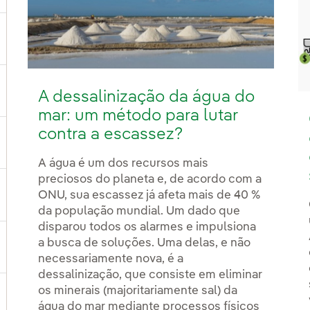
ternar submenu de Geração
A dessalinização da água do
ternar submenu de Produtos e Serviços
mar: um método para lutar
contra a escassez?
ternar submenu de Onde estamos
A água é um dos recursos mais
preciosos do planeta e, de acordo com a
ONU, sua escassez já afeta mais de 40 %
ternar submenu de Plano Estratégico
da população mundial. Um dado que
disparou todos os alarmes e impulsiona
a busca de soluções. Uma delas, e não
ternar submenu de Nosso setor
necessariamente nova, é a
dessalinização, que consiste em eliminar
os minerais (majoritariamente sal) da
água do mar mediante processos físicos