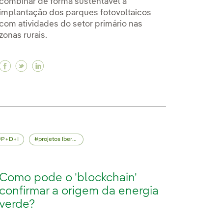
combinar de forma sustentável a
implantação dos parques fotovoltaicos
ustentável
 sustentável
nte e sustentável
com atividades do setor primário nas
zonas rurais.
Facebook Soluções para combinar de forma sustent
Twitter Soluções para combinar de forma suste
Linkedin Soluções para combinar de forma 
P+D+I
projetos Iberdrola
Como pode o 'blockchain'
confirmar a origem da energia
verde?