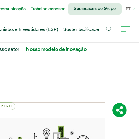
Sociedades do Grupo
 comunicação
Trabalhe conosco
IDI
PT
onistas e Investidores (ESP)
Sustentabilidade
Achar
sso setor
Nosso modelo de inovação
P+D+I
Compartil