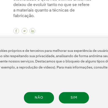
deixou de evoluir tanto no que se refere
a materiais quanto a técnicas de
fabricação.
Facebook Células fotovoltaicas: conheça sua
Twitter Células fotovoltaicas: conheça 
Linkedin Células fotovoltaicas: con
<
1
...
10
11
...
17
18
19
kies próprios e de terceiros para melhorar sua experiência de usuári
o site respeitando sua privacidade, analisando de forma anônima se
>
ente nossos serviços. Destacamos que o bloqueio de alguns tipos d
 exemplo, a reprodução de vídeos). Para mais informações, consult
NÃO
SIM
e Privacidade
Informação legal
Política de cookies
Configuração de cookies
Ace