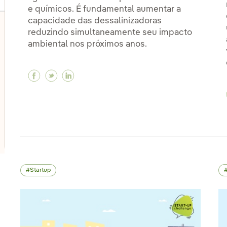
e químicos. É fundamental aumentar a
capacidade das dessalinizadoras
reduzindo simultaneamente seu impacto
lternar submenu de Inovação em nossos negócios
ambiental nos próximos anos.
Facebook A dessalinização da água do mar: 
Twitter A dessalinização da água do ma
Linkedin A dessalinização da água 
lternar submenu de PERSEO: Programa de start-ups
lternar submenu de Centros de inovação
Startup