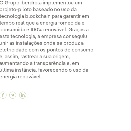
O Grupo Iberdrola implementou um
projeto-piloto baseado no uso da
tecnologia blockchain para garantir em
tempo real que a energia fornecida e
consumida é 100% renovável. Graças a
esta tecnologia, a empresa conseguiu
unir as instalações onde se produz a
eletricidade com os pontos de consumo
e, assim, rastrear a sua origem,
aumentando a transparência e, em
última instância, favorecendo o uso da
energia renovável.
Facebook Como pode o 'blockchain' confirmar a or
Twitter Como pode o 'blockchain' confirmar a 
Linkedin Como pode o 'blockchain' confirm