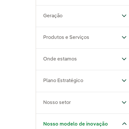
Geração
Al
Produtos e Serviços
Al
Onde estamos
Al
Plano Estratégico
Al
Nosso setor
Al
Alternar submenu de Nosso modelo de inovação
Nosso modelo de inovação