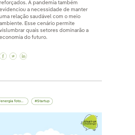
reforçados. A pandemia também
evidenciou a necessidade de manter
uma relação saudável com o meio
ambiente. Esse cenário permite
vislumbrar quais setores dominarão a
economia do futuro.
um método para lutar contra a escassez?
r: um método para lutar contra a escassez?
do mar: um método para lutar contra a escassez?
Facebook Quais setores vão liderar a economia ori
Twitter Quais setores vão liderar a economia o
Linkedin Quais setores vão liderar a econo
energia fotovoltaica
Startup