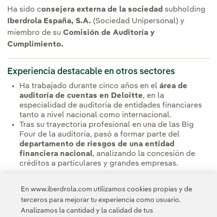
Ha sido c
onsejera externa de la sociedad
subholding
Iberdrola España, S.A.
(Sociedad Unipersonal) y
miembro de su
Comisión de Auditoría y
Cumplimiento.
Experiencia destacable en otros sectores
Ha trabajado durante cinco años en el
área de
auditoría de cuentas en Deloitte
, en la
especialidad de auditoría de entidades financiares
tanto a nivel nacional como internacional.
Tras su trayectoria profesional en una de las Big
Four de la auditoría, pasó a formar parte del
departamento de riesgos de una entidad
financiera nacional
, analizando la concesión de
créditos a particulares y grandes empresas.
Ver Composición del Consejo de Administración
En www.iberdrola.com utilizamos cookies propias y de
terceros para mejorar tu experiencia como usuario.
Analizamos la cantidad y la calidad de tus
Ver Comisión de Nombramientos