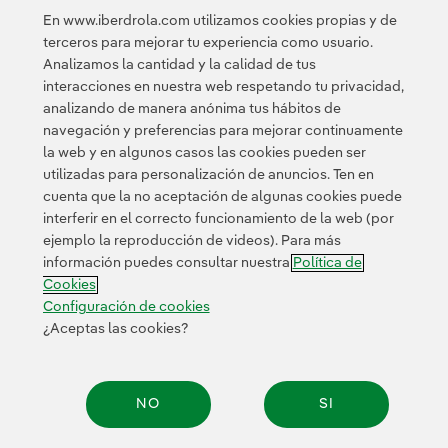
En www.iberdrola.com utilizamos cookies propias y de
Ver Comisión Ejecutiva Delegada
terceros para mejorar tu experiencia como usuario.
Analizamos la cantidad y la calidad de tus
interacciones en nuestra web respetando tu privacidad,
analizando de manera anónima tus hábitos de
navegación y preferencias para mejorar continuamente
la web y en algunos casos las cookies pueden ser
utilizadas para personalización de anuncios. Ten en
cuenta que la no aceptación de algunas cookies puede
Contacta
Clientes
Política de Privacidad
Información legal
interferir en el correcto funcionamiento de la web (por
Transparencia en el uso de la IA
Política de cookies
ejemplo la reproducción de videos). Para más
información puedes consultar nuestra
Política de
Configuración de cookies
Accesibilidad
Canal de denuncias
Cookies
Configuración de cookies
¿Aceptas las cookies?
© 2026 Iberdrola, S.A. Reservados todos los derechos.
NO
SI