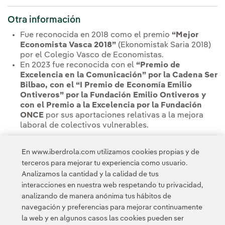
Otra información
Fue reconocida en 2018 como el premio
“Mejor
Economista Vasca 2018”
(Ekonomistak Saria 2018)
por el Colegio Vasco de Economistas.
En 2023 fue reconocida con el
“Premio de
Excelencia en la Comunicación” por la Cadena Ser
Bilbao, con el “I Premio de Economía Emilio
Ontiveros” por la Fundación Emilio Ontiveros y
con el Premio a la Excelencia por la Fundación
ONCE
por sus aportaciones relativas a la mejora
laboral de colectivos vulnerables.
Ver Composición del Consejo de Administración
En www.iberdrola.com utilizamos cookies propias y de
terceros para mejorar tu experiencia como usuario.
Analizamos la cantidad y la calidad de tus
Ver Comisión de Desarrollo Sostenible
interacciones en nuestra web respetando tu privacidad,
analizando de manera anónima tus hábitos de
navegación y preferencias para mejorar continuamente
la web y en algunos casos las cookies pueden ser