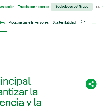
Sociedades del Grupo
unicación
Trabaja con nosotros
IDI
ES
ivo
Accionistas e Inversores
Sostenibilidad
Buscar
incipal
Comparti
ntizar la
iencia y la