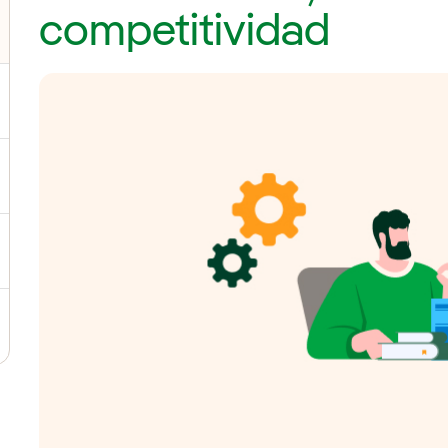
competitividad
ernar el submenú para Junta General de Accionistas
ternar el submenú para Consejo de Administración