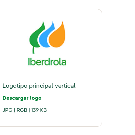
Logotipo principal vertical
entana nueva."
d
d
"Enlace externo, se abre en ventana 
undefinedundefinedundefined
undefinedundefinedundefined
Descargar logo
JPG
RGB
139 KB