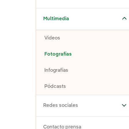
Alternar el submenú para Multimedia
Multimedia
Vídeos
Fotografías
Infografías
Pódcasts
Redes sociales
Al
Contacto prensa