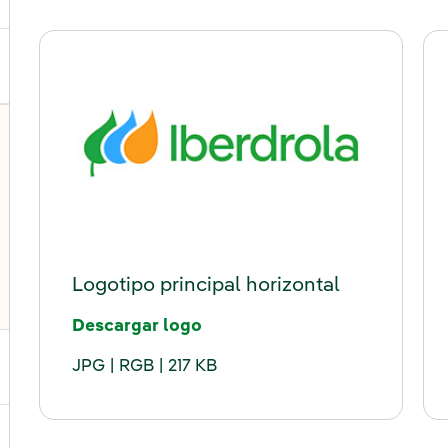
Logotipo principal horizontal
"Enlace externo, se abre en v
undefinedundefinedundefine
undefinedundefinedundefine
Descargar logo
JPG
RGB
217 KB
ternar el submenú para Redes sociales