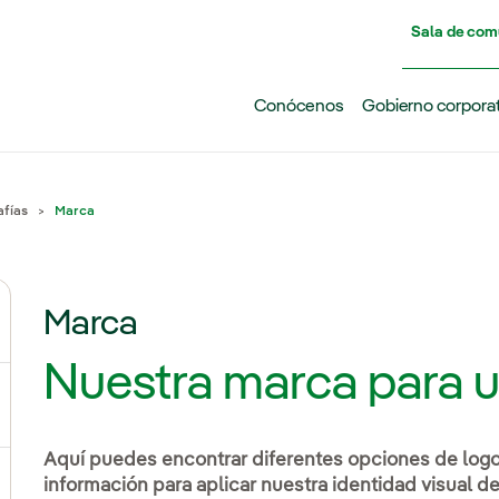
Pasar al contenido principal
Sala de com
Conócenos
Gobierno corpora
afías
Marca
Marca
ernar el submenú para Noticias
Nuestra marca para 
Aquí puedes encontrar diferentes opciones de logot
información para aplicar nuestra identidad visual d
ternar el submenú para Nuestras voces