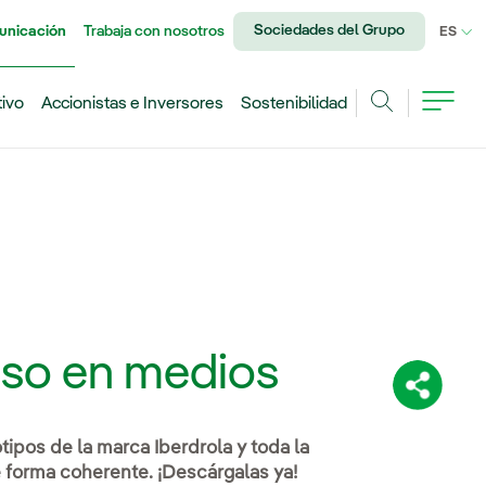
Sociedades del Grupo
unicación
Trabaja con nosotros
IDI
ES
tivo
Accionistas e Inversores
Sostenibilidad
Buscar
uso en medios
Comparti
ipos de la marca Iberdrola y toda la
e forma coherente. ¡Descárgalas ya!