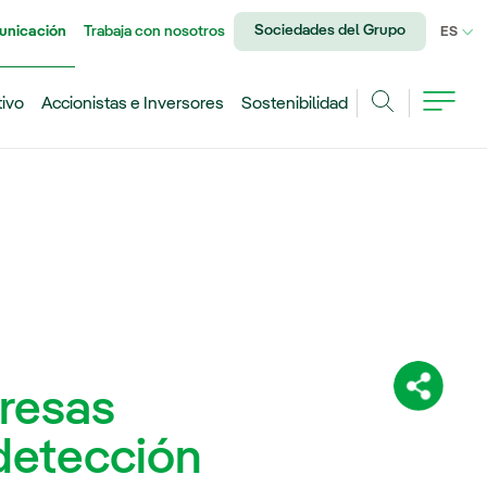
Sociedades del Grupo
unicación
Trabaja con nosotros
IDI
ES
tivo
Accionistas e Inversores
Sostenibilidad
Buscar
resas
Comparti
 detección