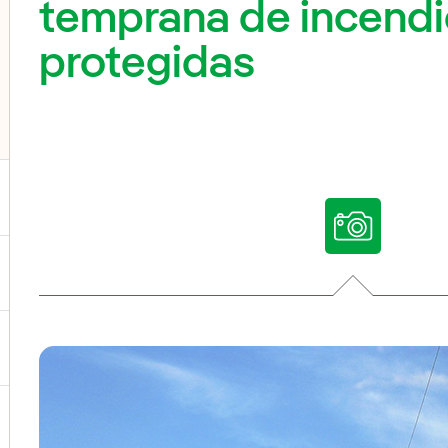
temprana de incendi
protegidas
ternar el submenú para Nuestras voces
ternar el submenú para Multimedia
ternar el submenú para Redes sociales