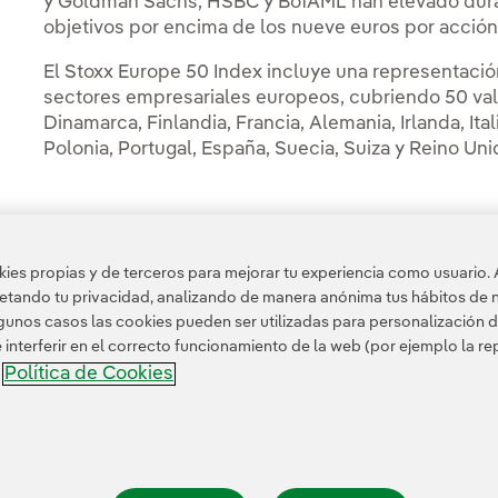
y Goldman Sachs, HSBC y BofAML han elevado dura
objetivos por encima de los nueve euros por acción 
El Stoxx Europe 50 Index incluye una representación
sectores empresariales europeos, cubriendo 50 valor
Dinamarca, Finlandia, Francia, Alemania, Irlanda, I
Polonia, Portugal, España, Suecia, Suiza y Reino Uni
es propias y de terceros para mejorar tu experiencia como usuario. 
Acceso a información legal
petando tu privacidad, analizando de manera anónima tus hábitos de 
unos casos las cookies pueden ser utilizadas para personalización d
nterferir en el correcto funcionamiento de la web (por ejemplo la r
Política de Cookies
a
nformación legal
Transparencia en el uso de la IA
Política de cookies
Configuración