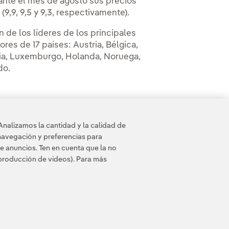
nte el mes de agosto sus precios
(9,9, 9,5 y 9,3, respectivamente).
 de los líderes de los principales
es de 17 países: Austria, Bélgica,
talia, Luxemburgo, Holanda, Noruega,
do.
Analizamos la cantidad y la calidad de
navegación y preferencias para
e anuncios. Ten en cuenta que la no
eproducción de videos). Para más
 de cookies
Accesibilidad
Canal de denuncias