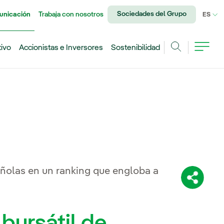
Sociedades del Grupo
unicación
Trabaja con nosotros
IDI
ES
tivo
Accionistas e Inversores
Sostenibilidad
Buscar
añolas en un ranking que engloba a
Comparti
 bursátil de