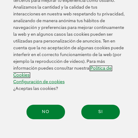
terceros para mejorar tu experiencia como usuario.
Analizamos la cantidad y la calidad de tus
interacciones en nuestra web respetando tu privacidad,
analizando de manera anónima tus hábitos de
navegación y preferencias para mejorar continuamente
la web y en algunos casos las cookies pueden ser
utilizadas para personalización de anuncios. Ten en
cuenta que la no aceptación de algunas cookies puede
Contacta
Clientes
Política de Privacidad
Información legal
interferir en el correcto funcionamiento de la web (por
Política de cookies
Configuración de cookies
Accesibilidad
ejemplo la reproducción de videos). Para más
información puedes consultar nuestra
Política de
Canal de denuncias
Cookies
Configuración de cookies
¿Aceptas las cookies?
© 2026 Iberdrola, S.A. Reservados todos los derechos.
NO
SI
Compar