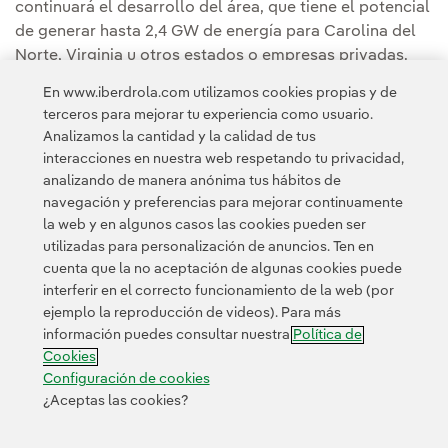
continuará el desarrollo del área, que tiene el potencial
de generar hasta 2,4 GW de energía para Carolina del
Norte, Virginia u otros estados o empresas privadas.
En www.iberdrola.com utilizamos cookies propias y de
Puedes leer la noticia completa en la
Sala de
terceros para mejorar tu experiencia como usuario.
comunicación de Avangrid
.
Analizamos la cantidad y la calidad de tus
interacciones en nuestra web respetando tu privacidad,
analizando de manera anónima tus hábitos de
navegación y preferencias para mejorar continuamente
la web y en algunos casos las cookies pueden ser
utilizadas para personalización de anuncios. Ten en
cuenta que la no aceptación de algunas cookies puede
Contacta
Clientes
Política de Privacidad
Información legal
interferir en el correcto funcionamiento de la web (por
Política de cookies
Configuración de cookies
Accesibilidad
ejemplo la reproducción de videos). Para más
información puedes consultar nuestra
Política de
Canal de denuncias
Cookies
Configuración de cookies
¿Aceptas las cookies?
© 2026 Iberdrola, S.A. Reservados todos los derechos.