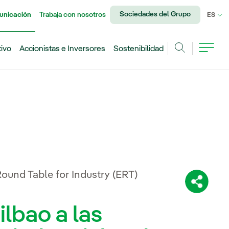
Sociedades del Grupo
unicación
Trabaja con nosotros
IDI
ES
tivo
Accionistas e Inversores
Sostenibilidad
Buscar
Round Table for Industry (ERT)
Comparti
ilbao a las