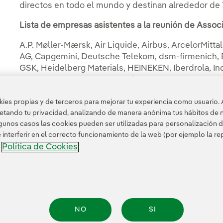
directos en todo el mundo y destinan alrededor de 
Lista de empresas asistentes a la reunión de Associ
A.P. Møller-Mærsk, Air Liquide, Airbus, ArcelorMitt
AG, Capgemini, Deutsche Telekom, dsm-firmenich, E.
GSK, Heidelberg Materials, HEINEKEN, Iberdrola, In
Group, Michelin, MOL, Nestlé, Nokia, Norsk Hydro,
Philips, Saint-Gobain, SAP, Schneider Electric, She
es propias y de terceros para mejorar tu experiencia como usuario. 
Sonae, Syensqo, Techint Group of Companies, Telef
petando tu privacidad, analizando de manera anónima tus hábitos de 
TotalEnergies, Umicore, Unilever, UPM, Veolia, Vod
unos casos las cookies pueden ser utilizadas para personalización d
nterferir en el correcto funcionamiento de la web (por ejemplo la r
Política de Cookies
a
NO
SI
nformación legal
Transparencia en el uso de la IA
Política de cookies
Configuración