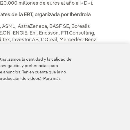
120.000 millones de euros al año a I+D+i.
ates de la ERT, organizada por Iberdrola
al, ASML, AstraZeneca, BASF SE, Borealis
ON, ENGIE, Eni, Ericsson, FTI Consulting,
ditex, Investor AB, L'Oréal, Mercedes-Benz
 NXP Semiconductors N.V., Orange, Royal
ll plc, Siemens AG, Smurfit Westrock,
Analizamos la cantidad y la calidad de
ónica, thyssenkrupp, TITAN S.A.,
navegación y preferencias para
afone Group, Volvo Group.
e anuncios. Ten en cuenta que la no
eproducción de videos). Para más
 de cookies
Accesibilidad
Canal de denuncias