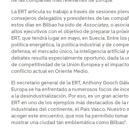
de las compañías más relevantes de Europa.
La ERT articula su trabajo a través de sesiones plen
consejeros delegados y presidentes de las compañ
estos días en Bilbao ha sido de
Associates,
o asoci
altos ejecutivos con el objetivo de preparar la pró
ERT, que tendrá lugar en mayo, en Suecia. Entre los
política energética, la política industrial y de compe
defensa, el mercado único, la inteligencia artificial 
debates resulta especialmente oportuno, dada la u
de competitividad de la Unión Europea y el impacto 
conflicto actual en Oriente Medio.
El secretario general de la ERT, Anthony Gooch Gálv
Europa se ha enfrentado a numerosos focos de inc
a la desindustrialización. Por eso, es un gran aciert
ERT en uno de los ejemplos más destacados de la r
industriales del continente, el País Vasco. Nuestro
acoger este encuentro, que nos ha permitido tomar e
mostrar una ciudad tan emblemática como Bilbao”.