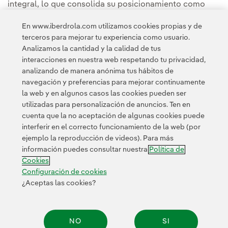
integral, lo que consolida su posicionamiento como
una compañía líder en innovación, formación y uso
En www.iberdrola.com utilizamos cookies propias y de
responsable de la inteligencia artificial.
terceros para mejorar tu experiencia como usuario.
Analizamos la cantidad y la calidad de tus
Puedes leer la noticia completa en la
Sala de
interacciones en nuestra web respetando tu privacidad,
comunicación de ScottishPower.
analizando de manera anónima tus hábitos de
navegación y preferencias para mejorar continuamente
la web y en algunos casos las cookies pueden ser
utilizadas para personalización de anuncios. Ten en
cuenta que la no aceptación de algunas cookies puede
interferir en el correcto funcionamiento de la web (por
ejemplo la reproducción de videos). Para más
Contacta
Clientes
Política de Privacidad
Información legal
información puedes consultar nuestra
Política de
Transparencia en el uso de la IA
Política de cookies
Cookies
Configuración de cookies
Accesibilidad
Canal de denuncias
Configuración de cookies
¿Aceptas las cookies?
© 2026 Iberdrola, S.A. Reservados todos los derechos.
NO
SI