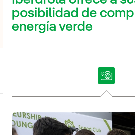
posibilidad de comp
energía verde
ternar el submenú para Nuestras voces
ternar el submenú para Multimedia
ternar el submenú para Redes sociales