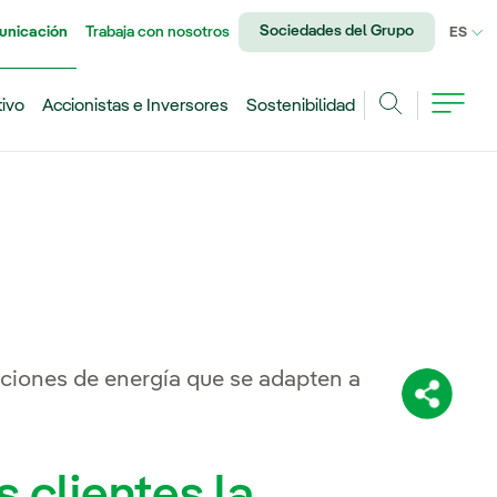
Sociedades del Grupo
unicación
Trabaja con nosotros
IDI
ES
tivo
Accionistas e Inversores
Sostenibilidad
Buscar
uciones de energía que se adapten a
Comparti
s clientes la