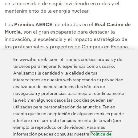
en la necesidad de seguir invirtiendo en redes y el
mantenimiento de la energía nuclear.
Los
Premios AERCE
, celebrados en el
Real Casino de
Murcia,
son el gran escaparate para destacar la
innovación, la excelencia y el impacto estratégico de
los profesionales y proyectos de Compras en España.
En esta edición, además, la celebración cobra un
En www.iberdrola.com utilizamos cookies propias y de
significado especial al coincidir con el
1.200
terceros para mejorar tu experiencia como usuario.
aniversario de la capital de la Región.
Analizamos la cantidad y la calidad de tus
interacciones en nuestra web respetando tu privacidad,
analizando de manera anónima tus hábitos de
navegación y preferencias para mejorar continuamente
la web y en algunos casos las cookies pueden ser
utilizadas para personalización de anuncios. Ten en
cuenta que la no aceptación de algunas cookies puede
Contacta
Clientes
Política de Privacidad
Información legal
interferir en el correcto funcionamiento de la web (por
Transparencia en el uso de la IA
Política de cookies
ejemplo la reproducción de videos). Para más
información puedes consultar nuestra
Política de
Configuración de cookies
Accesibilidad
Canal de denuncias