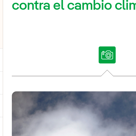
contra el cambio cli
ternar el submenú para Nuestras voces
ternar el submenú para Multimedia
ternar el submenú para Redes sociales