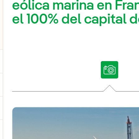
eólica marina en Fran
el 100% del capital 
ternar el submenú para Nuestras voces
ternar el submenú para Multimedia
ternar el submenú para Redes sociales