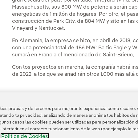
gran escala del país: por un lado, Vineyard Wind. Si
Massachusetts, sus 800 MW de potencia serán cap
energéticas de 1 millón de hogares. Por otro, el pa
construcción de Park City, de 804 MW y sito en las 
Vineyard y Nantucket.
En Alemania, la empresa se hizo, en abril de 2018, c
con una potencia total de 486 MW: Baltic Eagle y W
sumará en Francia el mencionado de Saint-Brieuc,
Con los proyectos en marcha, la compañía habrá in
de 2022, a los que se añadirán otros 1.000 más allá 
es propias y de terceros para mejorar tu experiencia como usuario. 
Acceso a información legal
petando tu privacidad, analizando de manera anónima tus hábitos de 
unos casos las cookies pueden ser utilizadas para personalización d
nterferir en el correcto funcionamiento de la web (por ejemplo la r
Política de Cookies
a