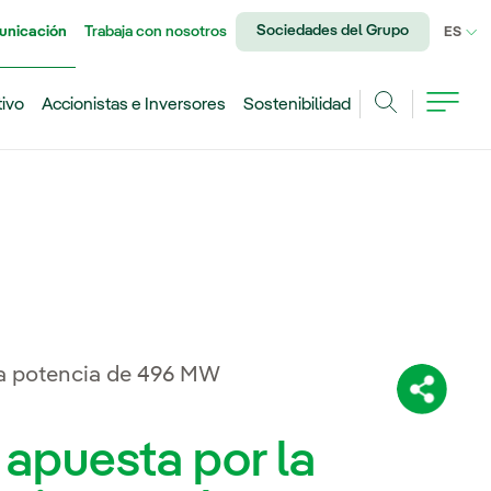
Sociedades del Grupo
unicación
Trabaja con nosotros
IDI
ES
tivo
Accionistas e Inversores
Sostenibilidad
Buscar
na potencia de 496 MW
Comparti
 apuesta por la