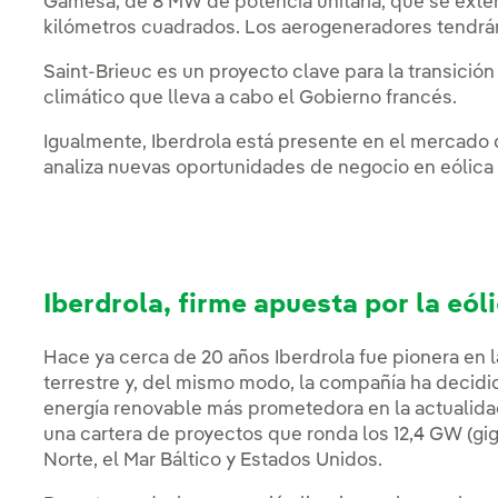
Gamesa, de 8 MW de potencia unitaria, que se exte
kilómetros cuadrados. Los aerogeneradores tendrán 
Saint-Brieuc es un proyecto clave para la transición
climático que lleva a cabo el Gobierno francés.
Igualmente, Iberdrola está presente en el mercado 
analiza nuevas oportunidades de negocio en eólica t
Iberdrola, firme apuesta por la eól
Hace ya cerca de 20 años Iberdrola fue pionera en l
terrestre y, del mismo modo, la compañía ha decidido
energía renovable más prometedora en la actualidad: 
una cartera de proyectos que ronda los 12,4 GW (gigav
Norte, el Mar Báltico y Estados Unidos.