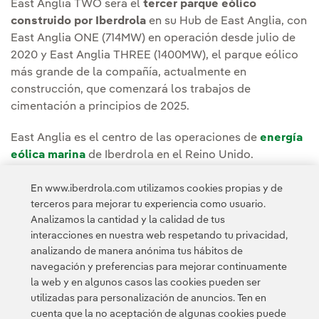
East Anglia TWO será el
tercer parque eólico
construido por Iberdrola
en su Hub de East Anglia, con
East Anglia ONE (714MW) en operación desde julio de
2020 y East Anglia THREE (1400MW), el parque eólico
más grande de la compañía, actualmente en
construcción, que comenzará los trabajos de
cimentación a principios de 2025.
East Anglia es el centro de las operaciones de
energía
eólica marina
de Iberdrola en el Reino Unido.
Colectivamente, estos parques eólicos producirán
En www.iberdrola.com utilizamos cookies propias y de
suficiente electricidad limpia y verde para abastecer
terceros para mejorar tu experiencia como usuario.
el equivalente a más de tres millones de hogares
.
Analizamos la cantidad y la calidad de tus
Siemens Gamesa ha sido el proveedor de turbinas
interacciones en nuestra web respetando tu privacidad,
eólicas para los tres proyectos.
analizando de manera anónima tus hábitos de
navegación y preferencias para mejorar continuamente
la web y en algunos casos las cookies pueden ser
utilizadas para personalización de anuncios. Ten en
cuenta que la no aceptación de algunas cookies puede