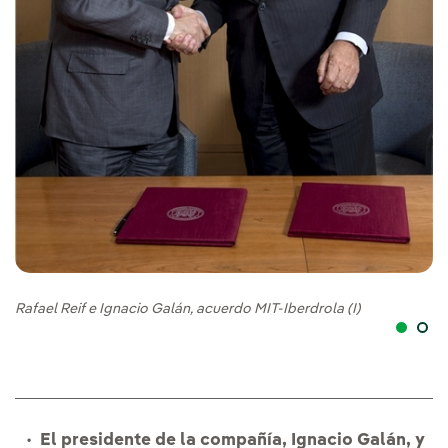
Ra
Rafael Reif e Ignacio Galán, acuerdo MIT-Iberdrola (I)
El presidente de la compañía, Ignacio Galán, y