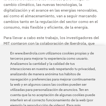
cambio climático, las nuevas tecnologías, la
digitalización y el avance en las energías renovables,
así como el almacenamiento, van a seguir marcando
cambios tanto en la regulación del sector como en el
consumo, más flexible y eficiente, de la energía.
Para llevar a cabo este trabajo, los investigadores del
MIT contaron con la colaboración de Iberdrola, que
además de ser patrocinador formó parte del Comité
En www.iberdrola.com utilizamos cookies propias y de
Asesor, con la participación del negocio de Redes y la
terceros para mejorar tu experiencia como usuario.
dirección de Regulación Global de la compañía.
Analizamos la cantidad y la calidad de tus
interacciones en nuestra web respetando tu privacidad,
analizando de manera anónima tus hábitos de
navegación y preferencias para mejorar continuamente
la web y en algunos casos las cookies pueden ser
utilizadas para personalización de anuncios. Ten en
cuenta que la no aceptación de algunas cookies puede
Contacta
Clientes
Política de Privacidad
Información legal
interferir en el correcto funcionamiento de la web (por
Transparencia en el uso de la IA
Política de cookies
ejemplo la reproducción de videos). Para más