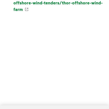
offshore-wind-tenders/thor-offshore-wind-
Enlace externo, se abre en ventana nuev
farm