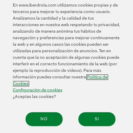
En www.iberdrola.com utilizamos cookies propias y de
terceros para mejorar tu experiencia como usuario.
Analizamos la cantidad y la calidad de tus
Acceso a información legal
interacciones en nuestra web respetando tu privacidad,
analizando de manera anónima tus hábitos de
navegación y preferencias para mejorar continuamente
la web y en algunos casos las cookies pueden ser
utilizadas para personalización de anuncios. Ten en
cuenta que la no aceptación de algunas cookies puede
Contacta
Clientes
Política de Privacidad
Información legal
interferir en el correcto funcionamiento de la web (por
Transparencia en el uso de la IA
Política de cookies
ejemplo la reproducción de videos). Para más
información puedes consultar nuestra
Política de
Configuración de cookies
Accesibilidad
Canal de denuncias
Cookies
Configuración de cookies
¿Aceptas las cookies?
© 2026 Iberdrola, S.A. Reservados todos los derechos.
NO
SI