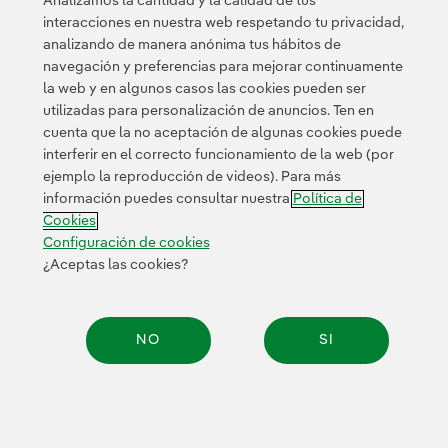
Analizamos la cantidad y la calidad de tus
interacciones en nuestra web respetando tu privacidad,
analizando de manera anónima tus hábitos de
© 2026 Iberdrola, S.A. Reservados todos los derechos.
navegación y preferencias para mejorar continuamente
la web y en algunos casos las cookies pueden ser
utilizadas para personalización de anuncios. Ten en
cuenta que la no aceptación de algunas cookies puede
interferir en el correcto funcionamiento de la web (por
ejemplo la reproducción de videos). Para más
información puedes consultar nuestra
Política de
Cookies
Configuración de cookies
¿Aceptas las cookies?
NO
SI
Compar