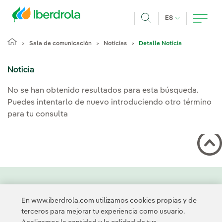
Pasar al contenido principal
IDIOMA ACTUA
ES
Buscar
Sala de comunicación
Noticias
Detalle Noticia
Noticia
No se han obtenido resultados para esta búsqueda.
Puedes intentarlo de nuevo introduciendo otro término
para tu consulta
Contacta
Clientes
Política de Privacidad
Información legal
En www.iberdrola.com utilizamos cookies propias y de
Transparencia en el uso de la IA
Política de cookies
terceros para mejorar tu experiencia como usuario.
Configuración de cookies
Accesibilidad
Canal de denuncias