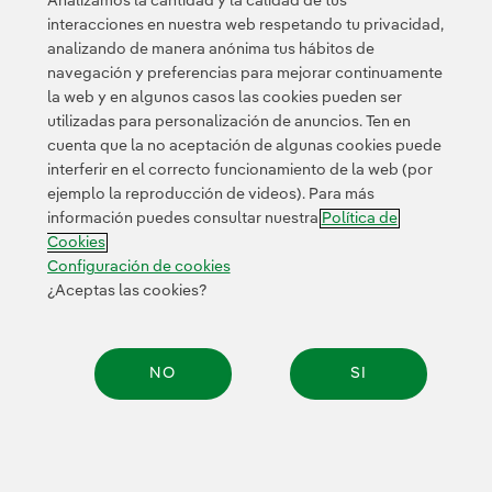
Analizamos la cantidad y la calidad de tus
interacciones en nuestra web respetando tu privacidad,
analizando de manera anónima tus hábitos de
© 2026 Iberdrola, S.A. Reservados todos los derechos.
navegación y preferencias para mejorar continuamente
la web y en algunos casos las cookies pueden ser
utilizadas para personalización de anuncios. Ten en
cuenta que la no aceptación de algunas cookies puede
interferir en el correcto funcionamiento de la web (por
ejemplo la reproducción de videos). Para más
información puedes consultar nuestra
Política de
Cookies
Configuración de cookies
¿Aceptas las cookies?
NO
SI
Compar