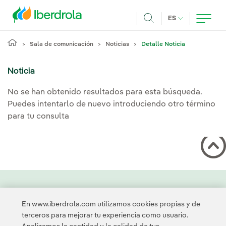
Pasar al contenido principal
IDIOMA ACTUA
ES
Buscar
Sala de comunicación
Noticias
Detalle Noticia
Noticia
No se han obtenido resultados para esta búsqueda.
Puedes intentarlo de nuevo introduciendo otro término
para tu consulta
Contacta
Clientes
Política de Privacidad
Información legal
En www.iberdrola.com utilizamos cookies propias y de
Transparencia en el uso de la IA
Política de cookies
terceros para mejorar tu experiencia como usuario.
Configuración de cookies
Accesibilidad
Canal de denuncias