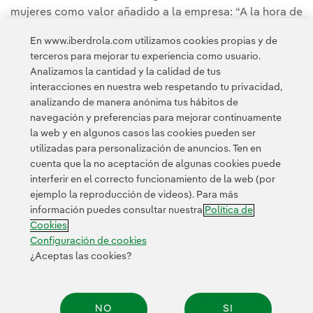
mujeres como valor añadido a la empresa: “A la hora de
gestionar las empresas es muy importante tener
En www.iberdrola.com utilizamos cookies propias y de
inteligencia emocional, entender lo que dice el otro... y
terceros para mejorar tu experiencia como usuario.
en eso las mujeres nos ganáis por goleada”.
Analizamos la cantidad y la calidad de tus
interacciones en nuestra web respetando tu privacidad,
analizando de manera anónima tus hábitos de
navegación y preferencias para mejorar continuamente
la web y en algunos casos las cookies pueden ser
utilizadas para personalización de anuncios. Ten en
cuenta que la no aceptación de algunas cookies puede
Contacta
Clientes
Política de Privacidad
Información legal
interferir en el correcto funcionamiento de la web (por
Política de cookies
Configuración de cookies
Accesibilidad
ejemplo la reproducción de videos). Para más
información puedes consultar nuestra
Política de
Canal de denuncias
Cookies
Configuración de cookies
¿Aceptas las cookies?
© 2026 Iberdrola, S.A. Reservados todos los derechos.
NO
SI